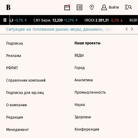
Войти
BI
115,3
+0,1%
↑
CNY Бирж.
12,239
+1,31%
↑
IMOEX
2 281,31
-0,2%
↓
RGBIT
Ситуация на топливном рынке: меры, динамика, прогнозы
Выб
Наши проекты
Подписка
ВЕДЫ
Реклама
Город
РФРИТ
Аналитика
Справочник компаний
Промышленность
Подписка для юр.лиц
Наука
О компании
Здоровье
Редакция
Конференции
Менеджмент