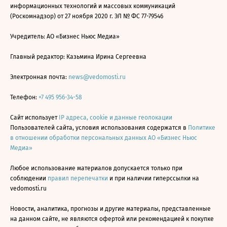
информационных технологий и массовых коммуникаций
(Роскомнадзор) от 27 ноября 2020 г. ЭЛ № ФС 77-79546
Учредитель: АО «Бизнес Ньюс Медиа»
Главный редактор: Казьмина Ирина Сергеевна
Электронная почта:
news@vedomosti.ru
Телефон:
+7 495 956-34-58
Сайт использует
IP адреса, cookie и данные геолокации
Пользователей сайта, условия использования содержатся в
Политике
в отношении обработки персональных данных АО «Бизнес Ньюс
Медиа»
Любое использование материалов допускается только при
соблюдении
правил перепечатки
и при наличии гиперссылки на
vedomosti.ru
Новости, аналитика, прогнозы и другие материалы, представленные
на данном сайте, не являются офертой или рекомендацией к покупке