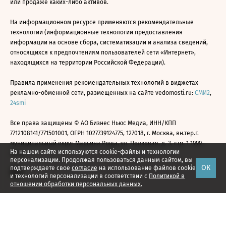
или продаже каких-либо активов.
На информационном ресурсе применяются рекомендательные
технологии (информационные технологии предоставления
информации на основе сбора, систематизации и анализа сведений,
относящихся к предпочтениям пользователей сети «Интернет»,
находящихся на территории Российской Федерации).
Правила применения рекомендательных технологий в виджетах
рекламно-обменной сети, размещенных на сайте vedomosti.ru:
СМИ2
,
24smi
Все права защищены © АО Бизнес Ньюс Медиа, ИНН/КПП
7712108141/771501001, ОГРН 1027739124775, 127018, г. Москва, вн.тер.г.
муниципальный округ Марьина Роща, ул. Полковая, д. 3, стр. 1 1999—
На нашем сайте используются cookie-файлы и технологии
2026
персонализации. Продолжая пользоваться данным сайтом, вы
ОК
подтверждаете свое
согласие
на использование файлов cookie
и технологий персонализации в соответствии с
Политикой в
отношении обработки персональных данных.