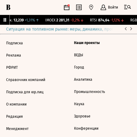
Войти
 Бирж.
12,239
+1,31%
↑
IMOEX
2 281,31
-0,2%
↓
RTSI
874,64
-1,12%
↓
RGBI
Ситуация на топливном рынке: меры, динамика, прогнозы
Выб
Наши проекты
Подписка
ВЕДЫ
Реклама
Город
РФРИТ
Аналитика
Справочник компаний
Промышленность
Подписка для юр.лиц
Наука
О компании
Здоровье
Редакция
Конференции
Менеджмент