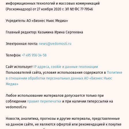
информационных технологий и массовых коммуникаций
(Роскомнадзор) от 27 ноября 2020 г. ЭЛ № ФС 77-79546
Учредитель: АО «Бизнес Ньюс Медиа»
Главный редактор: Казьмина Ирина Сергеевна
Электронная почта:
news@vedomosti.ru
Телефон:
+7 495 956-34-58
Сайт использует
IP адреса, cookie и данные геолокации
Пользователей сайта, условия использования содержатся в
Политике
в отношении обработки персональных данных АО «Бизнес Ньюс
Медиа»
Любое использование материалов допускается только при
соблюдении
правил перепечатки
и при наличии гиперссылки на
vedomosti.ru
Новости, аналитика, прогнозы и другие материалы, представленные
на данном сайте, не являются офертой или рекомендацией к покупке