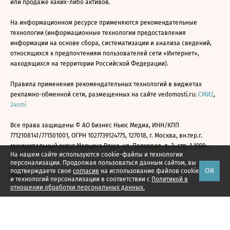
или продаже каких-либо активов.
На информационном ресурсе применяются рекомендательные
технологии (информационные технологии предоставления
информации на основе сбора, систематизации и анализа сведений,
относящихся к предпочтениям пользователей сети «Интернет»,
находящихся на территории Российской Федерации).
Правила применения рекомендательных технологий в виджетах
рекламно-обменной сети, размещенных на сайте vedomosti.ru:
СМИ2
,
24smi
Все права защищены © АО Бизнес Ньюс Медиа, ИНН/КПП
7712108141/771501001, ОГРН 1027739124775, 127018, г. Москва, вн.тер.г.
муниципальный округ Марьина Роща, ул. Полковая, д. 3, стр. 1 1999—
На нашем сайте используются cookie-файлы и технологии
2026
персонализации. Продолжая пользоваться данным сайтом, вы
ОК
подтверждаете свое
согласие
на использование файлов cookie
и технологий персонализации в соответствии с
Политикой в
отношении обработки персональных данных.