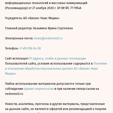
информационных технологий и массовых коммуникаций
(Роскомнадзор) от 27 ноября 2020 г. ЭЛ № ФС 77-79546
Учредитель: АО «Бизнес Ньюс Медиа»
Главный редактор: Казьмина Ирина Сергеевна
Электронная почта:
news@vedomosti.ru
Телефон:
+7 495 956-34-58
Сайт использует
IP адреса, cookie и данные геолокации
Пользователей сайта, условия использования содержатся в
Политике
в отношении обработки персональных данных АО «Бизнес Ньюс
Медиа»
Любое использование материалов допускается только при
соблюдении
правил перепечатки
и при наличии гиперссылки на
vedomosti.ru
Новости, аналитика, прогнозы и другие материалы, представленные
на данном сайте, не являются офертой или рекомендацией к покупке