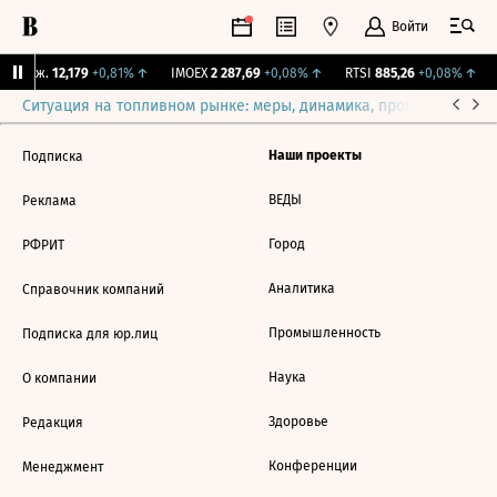
Войти
Y Бирж.
12,179
+0,81%
↑
IMOEX
2 287,69
+0,08%
↑
RTSI
885,26
+0,08%
↑
Ситуация на топливном рынке: меры, динамика, прогнозы
Выб
Наши проекты
Подписка
ВЕДЫ
Реклама
Город
РФРИТ
Аналитика
Справочник компаний
Промышленность
Подписка для юр.лиц
Наука
О компании
Здоровье
Редакция
Конференции
Менеджмент