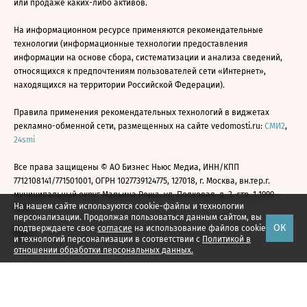
или продаже каких-либо активов.
На информационном ресурсе применяются рекомендательные
технологии (информационные технологии предоставления
информации на основе сбора, систематизации и анализа сведений,
относящихся к предпочтениям пользователей сети «Интернет»,
находящихся на территории Российской Федерации).
Правила применения рекомендательных технологий в виджетах
рекламно-обменной сети, размещенных на сайте vedomosti.ru:
СМИ2
,
24smi
Все права защищены © АО Бизнес Ньюс Медиа, ИНН/КПП
7712108141/771501001, ОГРН 1027739124775, 127018, г. Москва, вн.тер.г.
муниципальный округ Марьина Роща, ул. Полковая, д. 3, стр. 1 1999—
На нашем сайте используются cookie-файлы и технологии
2026
персонализации. Продолжая пользоваться данным сайтом, вы
ОК
подтверждаете свое
согласие
на использование файлов cookie
и технологий персонализации в соответствии с
Политикой в
отношении обработки персональных данных.