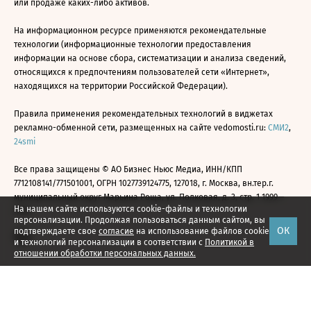
или продаже каких-либо активов.
На информационном ресурсе применяются рекомендательные
технологии (информационные технологии предоставления
информации на основе сбора, систематизации и анализа сведений,
относящихся к предпочтениям пользователей сети «Интернет»,
находящихся на территории Российской Федерации).
Правила применения рекомендательных технологий в виджетах
рекламно-обменной сети, размещенных на сайте vedomosti.ru:
СМИ2
,
24smi
Все права защищены © АО Бизнес Ньюс Медиа, ИНН/КПП
7712108141/771501001, ОГРН 1027739124775, 127018, г. Москва, вн.тер.г.
муниципальный округ Марьина Роща, ул. Полковая, д. 3, стр. 1 1999—
На нашем сайте используются cookie-файлы и технологии
2026
персонализации. Продолжая пользоваться данным сайтом, вы
ОК
подтверждаете свое
согласие
на использование файлов cookie
и технологий персонализации в соответствии с
Политикой в
отношении обработки персональных данных.