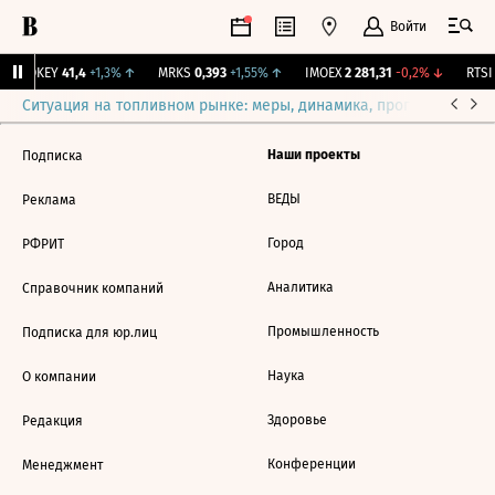
Войти
OKEY
41,4
+1,3%
↑
MRKS
0,393
+1,55%
↑
IMOEX
2 281,31
-0,2%
↓
RTSI
Ситуация на топливном рынке: меры, динамика, прогнозы
Выб
Наши проекты
Подписка
ВЕДЫ
Реклама
Город
РФРИТ
Аналитика
Справочник компаний
Промышленность
Подписка для юр.лиц
Наука
О компании
Здоровье
Редакция
Конференции
Менеджмент