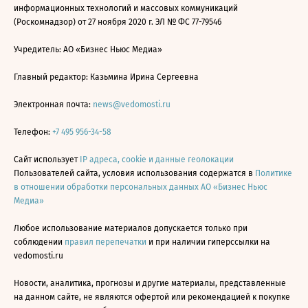
информационных технологий и массовых коммуникаций
(Роскомнадзор) от 27 ноября 2020 г. ЭЛ № ФС 77-79546
Учредитель: АО «Бизнес Ньюс Медиа»
Главный редактор: Казьмина Ирина Сергеевна
Электронная почта:
news@vedomosti.ru
Телефон:
+7 495 956-34-58
Сайт использует
IP адреса, cookie и данные геолокации
Пользователей сайта, условия использования содержатся в
Политике
в отношении обработки персональных данных АО «Бизнес Ньюс
Медиа»
Любое использование материалов допускается только при
соблюдении
правил перепечатки
и при наличии гиперссылки на
vedomosti.ru
Новости, аналитика, прогнозы и другие материалы, представленные
на данном сайте, не являются офертой или рекомендацией к покупке