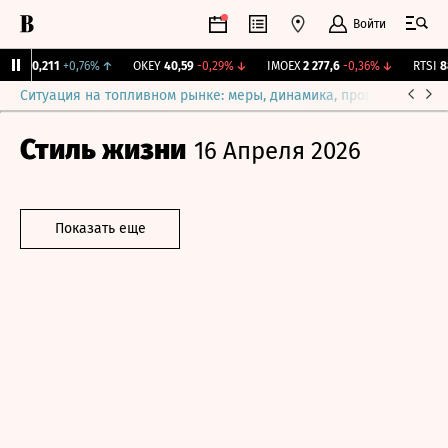
Войти
GSS
0,211
+0,76%
↑
OKEY
40,59
-0,29%
↓
IMOEX
2 277,6
-0,36%
↓
RTSI
88
Ситуация на топливном рынке: меры, динамика, прогнозы
Выб
Стиль жизни
16 Апреля 2026
Показать еще