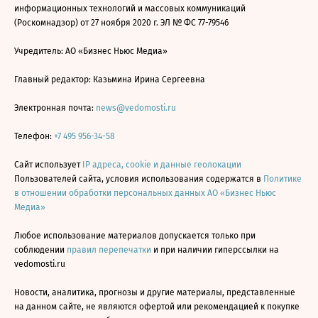
информационных технологий и массовых коммуникаций
(Роскомнадзор) от 27 ноября 2020 г. ЭЛ № ФС 77-79546
Учредитель: АО «Бизнес Ньюс Медиа»
Главный редактор: Казьмина Ирина Сергеевна
Электронная почта:
news@vedomosti.ru
Телефон:
+7 495 956-34-58
Сайт использует
IP адреса, cookie и данные геолокации
Пользователей сайта, условия использования содержатся в
Политике
в отношении обработки персональных данных АО «Бизнес Ньюс
Медиа»
Любое использование материалов допускается только при
соблюдении
правил перепечатки
и при наличии гиперссылки на
vedomosti.ru
Новости, аналитика, прогнозы и другие материалы, представленные
на данном сайте, не являются офертой или рекомендацией к покупке