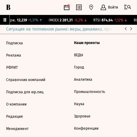
Войти
NY Бирж.
12,239
+1,31%
↑
IMOEX
2 281,31
-0,2%
↓
RTSI
874,64
-1,12%
↓
RG
Ситуация на топливном рынке: меры, динамика, прогнозы
Выб
Наши проекты
Подписка
ВЕДЫ
Реклама
Город
РФРИТ
Аналитика
Справочник компаний
Промышленность
Подписка для юр.лиц
Наука
О компании
Здоровье
Редакция
Конференции
Менеджмент