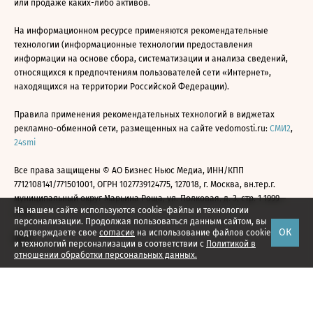
или продаже каких-либо активов.
На информационном ресурсе применяются рекомендательные
технологии (информационные технологии предоставления
информации на основе сбора, систематизации и анализа сведений,
относящихся к предпочтениям пользователей сети «Интернет»,
находящихся на территории Российской Федерации).
Правила применения рекомендательных технологий в виджетах
рекламно-обменной сети, размещенных на сайте vedomosti.ru:
СМИ2
,
24smi
Все права защищены © АО Бизнес Ньюс Медиа, ИНН/КПП
7712108141/771501001, ОГРН 1027739124775, 127018, г. Москва, вн.тер.г.
муниципальный округ Марьина Роща, ул. Полковая, д. 3, стр. 1 1999—
На нашем сайте используются cookie-файлы и технологии
2026
персонализации. Продолжая пользоваться данным сайтом, вы
ОК
подтверждаете свое
согласие
на использование файлов cookie
и технологий персонализации в соответствии с
Политикой в
отношении обработки персональных данных.