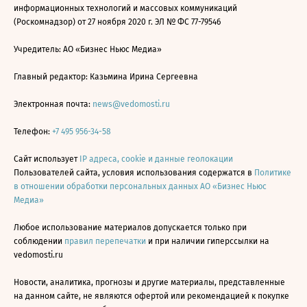
информационных технологий и массовых коммуникаций
(Роскомнадзор) от 27 ноября 2020 г. ЭЛ № ФС 77-79546
Учредитель: АО «Бизнес Ньюс Медиа»
Главный редактор: Казьмина Ирина Сергеевна
Электронная почта:
news@vedomosti.ru
Телефон:
+7 495 956-34-58
Сайт использует
IP адреса, cookie и данные геолокации
Пользователей сайта, условия использования содержатся в
Политике
в отношении обработки персональных данных АО «Бизнес Ньюс
Медиа»
Любое использование материалов допускается только при
соблюдении
правил перепечатки
и при наличии гиперссылки на
vedomosti.ru
Новости, аналитика, прогнозы и другие материалы, представленные
на данном сайте, не являются офертой или рекомендацией к покупке