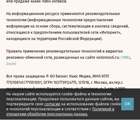
или продаже каких-либо активов.
На информационном ресурсе применяются рекомендательные
технологии (информационные технологии предоставления
информации на основе сбора, систематизации и анализа сведений,
относящихся к предпочтениям пользователей сети «Интернет»,
находящихся на территории Российской Федерации).
Правила применения рекомендательных технологий в виджетах
рекламно-обменной сети, размещенных на сайте vedomosti.ru:
СМИ2
,
24smi
Все права защищены © АО Бизнес Ньюс Медиа, ИНН/КПП
7712108141/771501001, ОГРН 1027739124775, 127018, г. Москва, вн.тер.г.
муниципальный округ Марьина Роща, ул. Полковая, д. 3, стр. 1 1999—
На нашем сайте используются cookie-файлы и технологии
2026
персонализации. Продолжая пользоваться данным сайтом, вы
ОК
подтверждаете свое
согласие
на использование файлов cookie
и технологий персонализации в соответствии с
Политикой в
отношении обработки персональных данных.