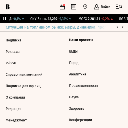
Войти
I
115,3
+0,1%
↑
CNY Бирж.
12,239
+1,31%
↑
IMOEX
2 281,31
-0,2%
↓
RGBIT
Ситуация на топливном рынке: меры, динамика, прогнозы
Выб
Наши проекты
Подписка
ВЕДЫ
Реклама
Город
РФРИТ
Аналитика
Справочник компаний
Промышленность
Подписка для юр.лиц
Наука
О компании
Здоровье
Редакция
Конференции
Менеджмент