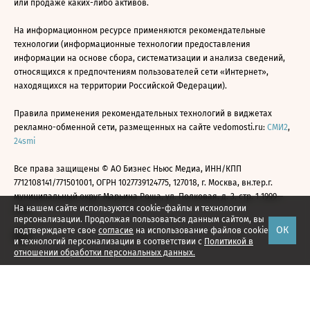
или продаже каких-либо активов.
На информационном ресурсе применяются рекомендательные
технологии (информационные технологии предоставления
информации на основе сбора, систематизации и анализа сведений,
относящихся к предпочтениям пользователей сети «Интернет»,
находящихся на территории Российской Федерации).
Правила применения рекомендательных технологий в виджетах
рекламно-обменной сети, размещенных на сайте vedomosti.ru:
СМИ2
,
24smi
Все права защищены © АО Бизнес Ньюс Медиа, ИНН/КПП
7712108141/771501001, ОГРН 1027739124775, 127018, г. Москва, вн.тер.г.
муниципальный округ Марьина Роща, ул. Полковая, д. 3, стр. 1 1999—
На нашем сайте используются cookie-файлы и технологии
2026
персонализации. Продолжая пользоваться данным сайтом, вы
ОК
подтверждаете свое
согласие
на использование файлов cookie
и технологий персонализации в соответствии с
Политикой в
отношении обработки персональных данных.