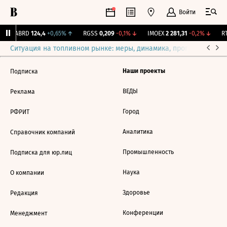
Войти
↑
ABRD
124,4
+0,65%
↑
RGSS
0,209
-0,1%
↓
IMOEX
2 281,31
-0,2%
↓
RT
Ситуация на топливном рынке: меры, динамика, прогнозы
Выб
Наши проекты
Подписка
ВЕДЫ
Реклама
Город
РФРИТ
Аналитика
Справочник компаний
Промышленность
Подписка для юр.лиц
Наука
О компании
Здоровье
Редакция
Конференции
Менеджмент