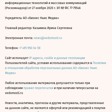
информационных технологий и массовых коммуникаций
(Роскомнадзор) от 27 ноября 2020 г. ЭЛ № ФС 77-79546
Учредитель: АО «Бизнес Ньюс Медиа»
Главный редактор: Казьмина Ирина Сергеевна
Электронная почта:
news@vedomosti.ru
Телефон:
+7 495 956-34-58
Сайт использует
IP адреса, cookie и данные геолокации
Пользователей сайта, условия использования содержатся в
Политике
в отношении обработки персональных данных АО «Бизнес Ньюс
Медиа»
Любое использование материалов допускается только при
соблюдении
правил перепечатки
и при наличии гиперссылки на
vedomosti.ru
Новости, аналитика, прогнозы и другие материалы, представленные
на данном сайте, не являются офертой или рекомендацией к покупке