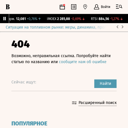
Войти
Y Бирж.
12,081
+0,76%
↑
IMOEX
2 285,88
-0,69%
↓
RTSI
884,56
-1,27%
↓
R
Ситуация на топливном рынке: меры, динамика, прогнозы
Выб
404
Возможно, неправильная ссылка. Попробуйте найти
статью по названию или
сообщите нам об ошибке
Сейчас ищут:
Найти
Расширенный поиск
ПОПУЛЯРНОЕ