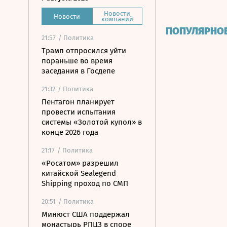
Новости
Новости
компаний
ПОПУЛЯРНО
21:57
/ Политика
Трамп отпросился уйти
пораньше во время
заседания в Госдепе
21:32
/ Политика
Пентагон планирует
провести испытания
системы «Золотой купол» в
конце 2026 года
21:17
/ Политика
«Росатом» разрешил
китайской Sealegend
Shipping проход по СМП
20:51
/ Политика
Минюст США поддержал
монастырь РПЦЗ в споре