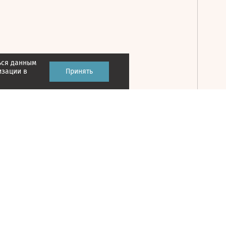
ься данным
Принять
изации в