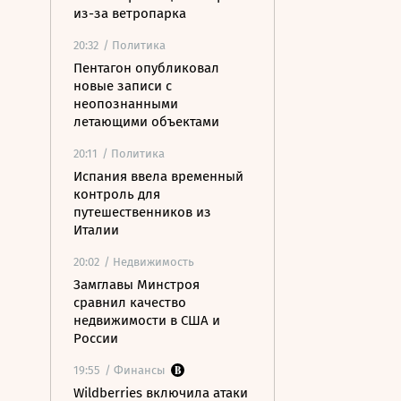
из-за ветропарка
20:32
/ Политика
Пентагон опубликовал
новые записи с
неопознанными
летающими объектами
20:11
/ Политика
Испания ввела временный
контроль для
путешественников из
Италии
20:02
/ Недвижимость
Замглавы Минстроя
сравнил качество
недвижимости в США и
России
19:55
/ Финансы
Wildberries включила атаки