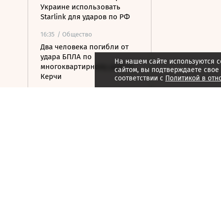
Украине использовать
Starlink для ударов по РФ
16:35
/ Общество
Два человека погибли от
удара БПЛА по
На нашем сайте используются c
многоквартирному дому в
сайтом, вы подтверждаете свое
Керчи
соответствии с
Политикой в отн
16:32
/ Бизнес
Сбор тепличных овощей в
РФ вырос на 3,5% до 1 млн
тонн
16:23
/ Политика
Суд США остановил проект
строительства бального
зала в Белом доме
16:11
/ Политика
СМИ: Иран хочет отмены
санкций США в обмен на