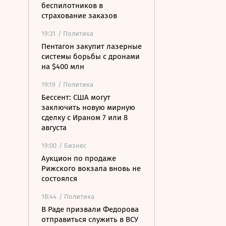
беспилотников в
страхование заказов
19:31
/ Политика
Пентагон закупит лазерные
системы борьбы с дронами
на $400 млн
19:19
/ Политика
Бессент: США могут
заключить новую мирную
сделку с Ираном 7 или 8
августа
19:00
/ Бизнес
Аукцион по продаже
Рижского вокзала вновь не
состоялся
18:44
/ Политика
В Раде призвали Федорова
отправиться служить в ВСУ