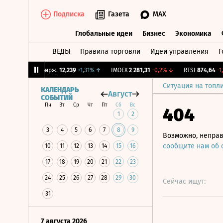
Подписка
Газета
MAX
Глобальные идеи
Бизнес
Экономика
ВЕДЫ
Правила торговли
Идеи управления
Г
Глобальные идеи
Бизнес
Экономик
%
↓
CNY Бирж.
12,239
+1,31%
↑
IMOEX
2 281,31
-0,2%
↓
RTSI
874,64
-1,12%
Ситуация на топл
КАЛЕНДАРЬ
Август
СОБЫТИЙ
Пн
Вт
Ср
Чт
Пт
Сб
Вс
404
1
2
3
4
5
6
7
8
9
Возможно, неправ
сообщите нам об
10
11
12
13
14
15
16
17
18
19
20
21
22
23
24
25
26
27
28
29
30
Сейчас ищут:
31
7 августа 2026