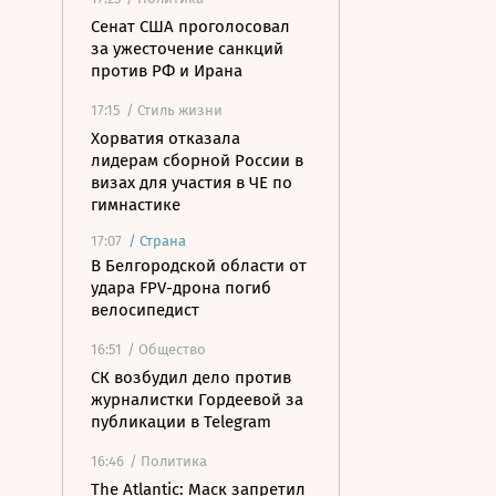
Сенат США проголосовал
за ужесточение санкций
против РФ и Ирана
17:15
/ Стиль жизни
Хорватия отказала
лидерам сборной России в
визах для участия в ЧЕ по
гимнастике
17:07
/
Страна
В Белгородской области от
удара FPV-дрона погиб
велосипедист
16:51
/ Общество
СК возбудил дело против
журналистки Гордеевой за
публикации в Telegram
16:46
/ Политика
The Atlantic: Маск запретил