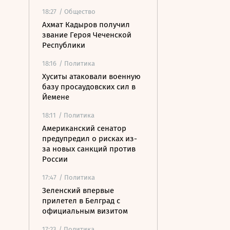
18:27
/ Общество
Ахмат Кадыров получил
звание Героя Чеченской
Республики
18:16
/ Политика
Хуситы атаковали военную
базу просаудовских сил в
Йемене
18:11
/ Политика
Американский сенатор
предупредил о рисках из-
за новых санкций против
России
17:47
/ Политика
Зеленский впервые
прилетел в Белград с
официальным визитом
17:23
/ Политика