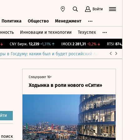
Войти
Политика
Общество
Менеджмент
нность
Инновации и технологии
Техуспех
ть
Политика
Общество
Менеджмент
CNY Бирж.
12,239
+1,31%
↑
IMOEX
2 281,31
-0,2%
↓
RTSI
874,64
-1,12%
↓
ры в Госдуму: каким был и будет российский парламент
Война н
Спецпроект 16+
Ходынка в роли нового «Сити»
йти
 поиск