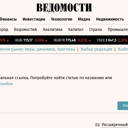
Финансы
Инвестиции
Технологии
Медиа
Недвижимость
ород
Ведомости&
Аналитика
Капитал
Страна
Промышле
а
Финансы
Инвестиции
Технологии
Медиа
Недвижимос
↓
RGBI
115,17
-0,06%
↓
RGBITR
775,48
-0,03%
↓
YDEX
3 947,5
-2,28%
↓
ивном рынке: меры, динамика, прогнозы
Выбор редакции
Выбо
ильная ссылка. Попробуйте найти статью по названию или
 ошибке
На
Расширенный