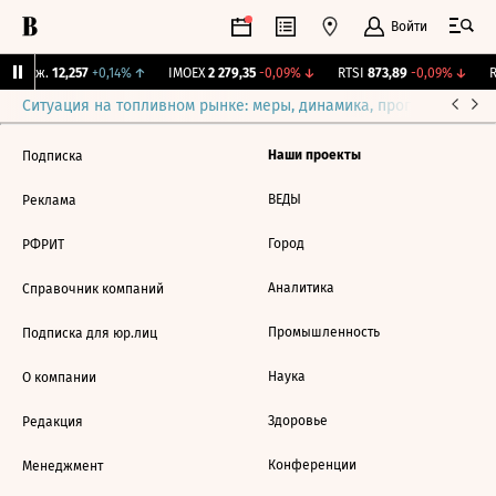
Войти
 Бирж.
12,257
+0,14%
↑
IMOEX
2 279,35
-0,09%
↓
RTSI
873,89
-0,09%
↓
R
Ситуация на топливном рынке: меры, динамика, прогнозы
Выб
Наши проекты
Подписка
ВЕДЫ
Реклама
Город
РФРИТ
Аналитика
Справочник компаний
Промышленность
Подписка для юр.лиц
Наука
О компании
Здоровье
Редакция
Конференции
Менеджмент