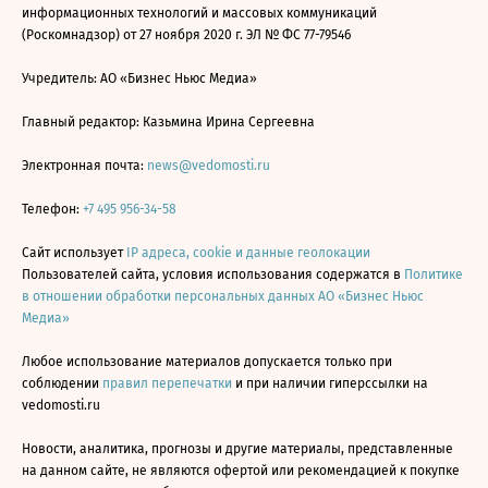
информационных технологий и массовых коммуникаций
(Роскомнадзор) от 27 ноября 2020 г. ЭЛ № ФС 77-79546
Учредитель: АО «Бизнес Ньюс Медиа»
Главный редактор: Казьмина Ирина Сергеевна
Электронная почта:
news@vedomosti.ru
Телефон:
+7 495 956-34-58
Сайт использует
IP адреса, cookie и данные геолокации
Пользователей сайта, условия использования содержатся в
Политике
в отношении обработки персональных данных АО «Бизнес Ньюс
Медиа»
Любое использование материалов допускается только при
соблюдении
правил перепечатки
и при наличии гиперссылки на
vedomosti.ru
Новости, аналитика, прогнозы и другие материалы, представленные
на данном сайте, не являются офертой или рекомендацией к покупке