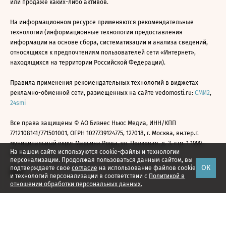
или продаже каких-либо активов.
На информационном ресурсе применяются рекомендательные
технологии (информационные технологии предоставления
информации на основе сбора, систематизации и анализа сведений,
относящихся к предпочтениям пользователей сети «Интернет»,
находящихся на территории Российской Федерации).
Правила применения рекомендательных технологий в виджетах
рекламно-обменной сети, размещенных на сайте vedomosti.ru:
СМИ2
,
24smi
Все права защищены © АО Бизнес Ньюс Медиа, ИНН/КПП
7712108141/771501001, ОГРН 1027739124775, 127018, г. Москва, вн.тер.г.
муниципальный округ Марьина Роща, ул. Полковая, д. 3, стр. 1 1999—
На нашем сайте используются cookie-файлы и технологии
2026
персонализации. Продолжая пользоваться данным сайтом, вы
ОК
подтверждаете свое
согласие
на использование файлов cookie
и технологий персонализации в соответствии с
Политикой в
отношении обработки персональных данных.