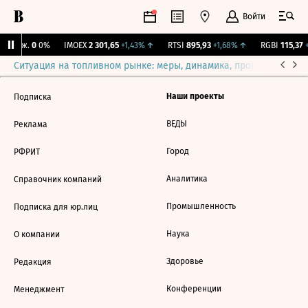
Войти
 Бирж.
0
0%
IMOEX
2 301,65
+1,43%
↑
RTSI
895,93
+1,68%
↑
RGBI
115,37
+
Ситуация на топливном рынке: меры, динамика, прогнозы
Выб
Наши проекты
Подписка
ВЕДЫ
Реклама
Город
РФРИТ
Аналитика
Справочник компаний
Промышленность
Подписка для юр.лиц
Наука
О компании
Здоровье
Редакция
Конференции
Менеджмент