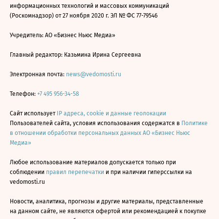
информационных технологий и массовых коммуникаций
(Роскомнадзор) от 27 ноября 2020 г. ЭЛ № ФС 77-79546
Учредитель: АО «Бизнес Ньюс Медиа»
Главный редактор: Казьмина Ирина Сергеевна
Электронная почта:
news@vedomosti.ru
Телефон:
+7 495 956-34-58
Сайт использует
IP адреса, cookie и данные геолокации
Пользователей сайта, условия использования содержатся в
Политике
в отношении обработки персональных данных АО «Бизнес Ньюс
Медиа»
Любое использование материалов допускается только при
соблюдении
правил перепечатки
и при наличии гиперссылки на
vedomosti.ru
Новости, аналитика, прогнозы и другие материалы, представленные
на данном сайте, не являются офертой или рекомендацией к покупке