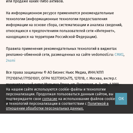
или продаже каких-либо активов.
На информационном ресурсе применяются рекомендательные
технологии (информационные технологии предоставления
информации на основе сбора, систематизации и анализа сведений,
относящихся к предпочтениям пользователей сети «Интернет»,
находящихся на территории Российской Федерации).
Правила применения рекомендательных технологий в виджетах
рекламно-обменной сети, размещенных на сайте vedomosti.ru:
СМИ2
,
24smi
Все права защищены © АО Бизнес Ньюс Медиа, ИНН/КПП
7712108141/771501001, ОГРН 1027739124775, 127018, г. Москва, вн.тер.г.
муниципальный округ Марьина Роща, ул. Полковая, д. 3, стр. 1 1999—
На нашем сайте используются cookie-файлы и технологии
2026
персонализации. Продолжая пользоваться данным сайтом, вы
ОК
подтверждаете свое
согласие
на использование файлов cookie
и технологий персонализации в соответствии с
Политикой в
отношении обработки персональных данных.