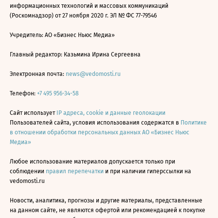
информационных технологий и массовых коммуникаций
(Роскомнадзор) от 27 ноября 2020 г. ЭЛ № ФС 77-79546
Учредитель: АО «Бизнес Ньюс Медиа»
Главный редактор: Казьмина Ирина Сергеевна
Электронная почта:
news@vedomosti.ru
Телефон:
+7 495 956-34-58
Сайт использует
IP адреса, cookie и данные геолокации
Пользователей сайта, условия использования содержатся в
Политике
в отношении обработки персональных данных АО «Бизнес Ньюс
Медиа»
Любое использование материалов допускается только при
соблюдении
правил перепечатки
и при наличии гиперссылки на
vedomosti.ru
Новости, аналитика, прогнозы и другие материалы, представленные
на данном сайте, не являются офертой или рекомендацией к покупке