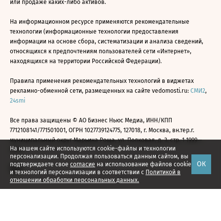
или продаже каких-либо активов.
На информационном ресурсе применяются рекомендательные
технологии (информационные технологии предоставления
информации на основе сбора, систематизации и анализа сведений,
относящихся к предпочтениям пользователей сети «Интернет»,
находящихся на территории Российской Федерации).
Правила применения рекомендательных технологий в виджетах
рекламно-обменной сети, размещенных на сайте vedomosti.ru:
СМИ2
,
24smi
Все права защищены © АО Бизнес Ньюс Медиа, ИНН/КПП
7712108141/771501001, ОГРН 1027739124775, 127018, г. Москва, вн.тер.г.
муниципальный округ Марьина Роща, ул. Полковая, д. 3, стр. 1 1999—
На нашем сайте используются cookie-файлы и технологии
2026
персонализации. Продолжая пользоваться данным сайтом, вы
ОК
подтверждаете свое
согласие
на использование файлов cookie
и технологий персонализации в соответствии с
Политикой в
отношении обработки персональных данных.