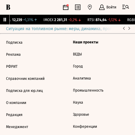
Войти
Бирж.
12,239
+1,31%
↑
IMOEX
2 281,31
-0,2%
↓
RTSI
874,64
-1,12%
↓
RGBI
Ситуация на топливном рынке: меры, динамика, прогнозы
Выб
Наши проекты
Подписка
ВЕДЫ
Реклама
Город
РФРИТ
Аналитика
Справочник компаний
Промышленность
Подписка для юр.лиц
Наука
О компании
Здоровье
Редакция
Конференции
Менеджмент