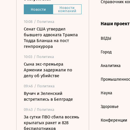
Справочник ко
Новости
Новости
компаний
10:08
/ Политика
Наши проек
Сенат США утвердил
бывшего адвоката Трампа
ВЕДЫ
Тодда Бланша на пост
генпрокурора
Город
10:03
/ Политика
Сына экс-премьера
Аналитика
Армении задержали по
делу об убийстве
Промышленнос
09:46
/ Политика
Наука
Вучич и Зеленский
встретились в Белграде
Здоровье
09:43
/ Политика
За сутки ПВО сбила восемь
Конференции
крылатых ракет и 828
беспилотников