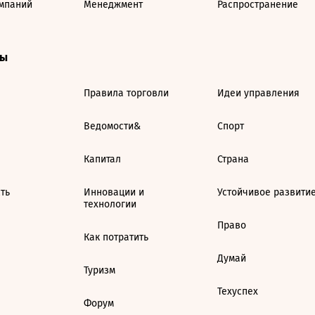
мпаний
Менеджмент
Распространение
ты
Правила торговли
Идеи управления
Ведомости&
Спорт
Капитал
Страна
ть
Инновации и
Устойчивое развити
технологии
Право
Как потратить
Думай
Туризм
Техуспех
Форум