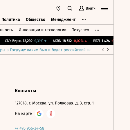
Войти
Политика
Общество
Менеджмент
нность
Инновации и технологии
Техуспех
ть
Политика
Общество
Менеджмент
CNY Бирж.
12,239
+1,31%
↑
AKRN
18 512
-0,02%
↓
BRZL
1 424
-0,56%
↓
ры в Госдуму: каким был и будет российский парламент
Война н
Контакты
127018, г. Москва, ул. Полковая, д. 3, стр. 1
На карте
+7 495 956-34-58