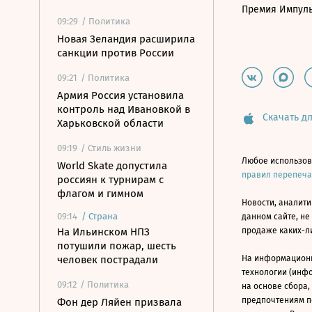
Премия Импул
09:29
/ Политика
Новая Зеландия расширила
санкции против России
09:21
/ Политика
Армия Россия установила
контроль над Ивановкой в
Скачать дл
Харьковской области
09:19
/ Стиль жизни
Любое использов
World Skate допустила
правил перепеч
россиян к турнирам с
флагом и гимном
Новости, аналити
09:14
/
Страна
данном сайте, не
На Ильинском НПЗ
продаже каких-л
потушили пожар, шесть
человек пострадали
На информацион
технологии (инф
09:12
/ Политика
на основе сбора,
предпочтениям п
Фон дер Ляйен призвала