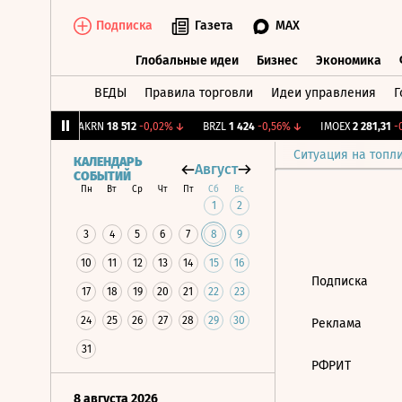
Подписка
Газета
MAX
Глобальные идеи
Бизнес
Экономика
ВЕДЫ
Правила торговли
Идеи управления
Г
Глобальные идеи
Бизнес
Экономик
39
+1,31%
↑
AKRN
18 512
-0,02%
↓
BRZL
1 424
-0,56%
↓
IMOEX
2 281,31
-0
Ситуация на топл
КАЛЕНДАРЬ
Август
СОБЫТИЙ
Пн
Вт
Ср
Чт
Пт
Сб
Вс
1
2
3
4
5
6
7
8
9
10
11
12
13
14
15
16
Подписка
17
18
19
20
21
22
23
24
25
26
27
28
29
30
Реклама
31
РФРИТ
8 августа 2026