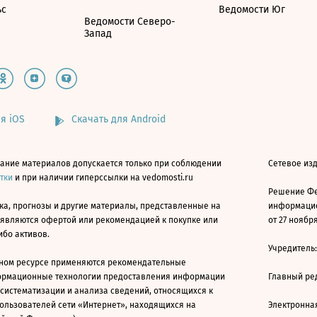
ьс
Ведомости Юг
Ведомости Северо-
Запад
я iOS
Скачать для Android
ание материалов допускается только при соблюдении
Сетевое изд
атки
и при наличии гиперссылки на vedomosti.ru
Решение Фе
ка, прогнозы и другие материалы, представленные на
информацио
 являются офертой или рекомендацией к покупке или
от 27 ноября
ибо активов.
Учредитель
ном ресурсе применяются рекомендательные
ормационные технологии предоставления информации
Главный ре
 систематизации и анализа сведений, относящихся к
ользователей сети «Интернет», находящихся на
Электронна