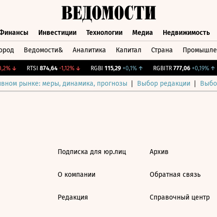
Финансы
Инвестиции
Технологии
Медиа
Недвижимость
ород
Ведомости&
Аналитика
Капитал
Страна
Промышле
а
Финансы
Инвестиции
Технологии
Медиа
Недвижимос
,2%
↓
RTSI
874,64
-1,12%
↓
RGBI
115,29
+0,1%
↑
RGBITR
777,06
+0,19%
↑
ивном рынке: меры, динамика, прогнозы
Выбор редакции
Выбо
Подписка для юр.лиц
Архив
О компании
Обратная связь
Редакция
Справочный центр