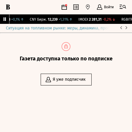
Войти
115,3
+0,1%
↑
CNY Бирж.
12,239
+1,31%
↑
IMOEX
2 281,31
-0,2%
↓
RGBITR
Ситуация на топливном рынке: меры, динамика, прогнозы
Выб
Газета доступна только по подписке
Я уже подписчик