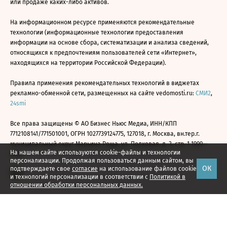
или продаже каких-либо активов.
На информационном ресурсе применяются рекомендательные
технологии (информационные технологии предоставления
информации на основе сбора, систематизации и анализа сведений,
относящихся к предпочтениям пользователей сети «Интернет»,
находящихся на территории Российской Федерации).
Правила применения рекомендательных технологий в виджетах
рекламно-обменной сети, размещенных на сайте vedomosti.ru:
СМИ2
,
24smi
Все права защищены © АО Бизнес Ньюс Медиа, ИНН/КПП
7712108141/771501001, ОГРН 1027739124775, 127018, г. Москва, вн.тер.г.
муниципальный округ Марьина Роща, ул. Полковая, д. 3, стр. 1 1999—
На нашем сайте используются cookie-файлы и технологии
2026
персонализации. Продолжая пользоваться данным сайтом, вы
ОК
подтверждаете свое
согласие
на использование файлов cookie
и технологий персонализации в соответствии с
Политикой в
отношении обработки персональных данных.