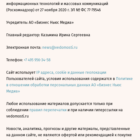
информационных технологий и массовых коммуникаций
(Роскомнадзор) от 27 ноября 2020 г. ЭЛ № ФС 77-79546
Учредитель: АО «Бизнес Ньюс Медиа»
Главный редактор: Казьмина Ирина Сергеевна
Электронная почта:
news@vedomosti.ru
Телефон:
+7 495 956-34-58
Сайт использует
IP адреса, cookie и данные геолокации
Пользователей сайта, условия использования содержатся в
Политике
в отношении обработки персональных данных АО «Бизнес Ньюс
Медиа»
Любое использование материалов допускается только при
соблюдении
правил перепечатки
и при наличии гиперссылки на
vedomosti.ru
Новости, аналитика, прогнозы и другие материалы, представленные
на данном сайте, не являются офертой или рекомендацией к покупке