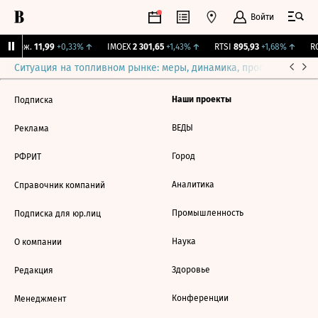
Войти
Y Бирж.
11,99
+0,33%
↑
IMOEX
2 301,65
+1,43%
↑
RTSI
895,93
+1,68%
↑
RG
Ситуация на топливном рынке: меры, динамика, прогнозы
Выб
Наши проекты
Подписка
ВЕДЫ
Реклама
Город
РФРИТ
Аналитика
Справочник компаний
Промышленность
Подписка для юр.лиц
Наука
О компании
Здоровье
Редакция
Конференции
Менеджмент