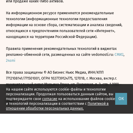
или продаже каких-либо активов.
На информационном ресурсе применяются рекомендательные
технологии (информационные технологии предоставления
информации на основе сбора, систематизации и анализа сведений,
относящихся к предпочтениям пользователей сети «Интернет»,
находящихся на территории Российской Федерации).
Правила применения рекомендательных технологий в виджетах
рекламно-обменной сети, размещенных на сайте vedomosti.ru:
СМИ2
,
24smi
Все права защищены © АО Бизнес Ньюс Медиа, ИНН/КПП
7712108141/771501001, ОГРН 1027739124775, 127018, г. Москва, вн.тер.г.
муниципальный округ Марьина Роща, ул. Полковая, д. 3, стр. 1 1999—
На нашем сайте используются cookie-файлы и технологии
2026
персонализации. Продолжая пользоваться данным сайтом, вы
ОК
подтверждаете свое
согласие
на использование файлов cookie
и технологий персонализации в соответствии с
Политикой в
отношении обработки персональных данных.