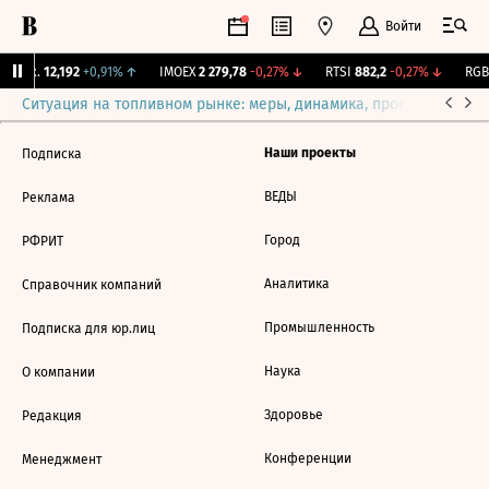
Войти
Бирж.
12,192
+0,91%
↑
IMOEX
2 279,78
-0,27%
↓
RTSI
882,2
-0,27%
↓
RGBI
Ситуация на топливном рынке: меры, динамика, прогнозы
Выб
Наши проекты
Подписка
ВЕДЫ
Реклама
Город
РФРИТ
Аналитика
Справочник компаний
Промышленность
Подписка для юр.лиц
Наука
О компании
Здоровье
Редакция
Конференции
Менеджмент