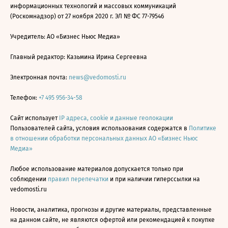
информационных технологий и массовых коммуникаций
(Роскомнадзор) от 27 ноября 2020 г. ЭЛ № ФС 77-79546
Учредитель: АО «Бизнес Ньюс Медиа»
Главный редактор: Казьмина Ирина Сергеевна
Электронная почта:
news@vedomosti.ru
Телефон:
+7 495 956-34-58
Сайт использует
IP адреса, cookie и данные геолокации
Пользователей сайта, условия использования содержатся в
Политике
в отношении обработки персональных данных АО «Бизнес Ньюс
Медиа»
Любое использование материалов допускается только при
соблюдении
правил перепечатки
и при наличии гиперссылки на
vedomosti.ru
Новости, аналитика, прогнозы и другие материалы, представленные
на данном сайте, не являются офертой или рекомендацией к покупке