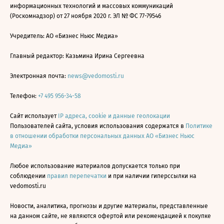
информационных технологий и массовых коммуникаций
(Роскомнадзор) от 27 ноября 2020 г. ЭЛ № ФС 77-79546
Учредитель: АО «Бизнес Ньюс Медиа»
Главный редактор: Казьмина Ирина Сергеевна
Электронная почта:
news@vedomosti.ru
Телефон:
+7 495 956-34-58
Сайт использует
IP адреса, cookie и данные геолокации
Пользователей сайта, условия использования содержатся в
Политике
в отношении обработки персональных данных АО «Бизнес Ньюс
Медиа»
Любое использование материалов допускается только при
соблюдении
правил перепечатки
и при наличии гиперссылки на
vedomosti.ru
Новости, аналитика, прогнозы и другие материалы, представленные
на данном сайте, не являются офертой или рекомендацией к покупке