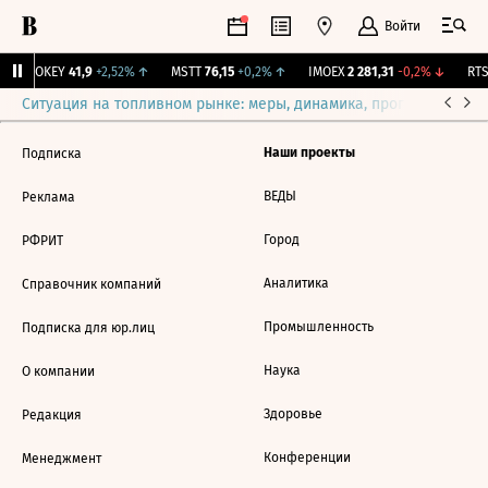
Войти
↑
OKEY
41,9
+2,52%
↑
MSTT
76,15
+0,2%
↑
IMOEX
2 281,31
-0,2%
↓
RTSI
Ситуация на топливном рынке: меры, динамика, прогнозы
Выб
Наши проекты
Подписка
ВЕДЫ
Реклама
Город
РФРИТ
Аналитика
Справочник компаний
Промышленность
Подписка для юр.лиц
Наука
О компании
Здоровье
Редакция
Конференции
Менеджмент