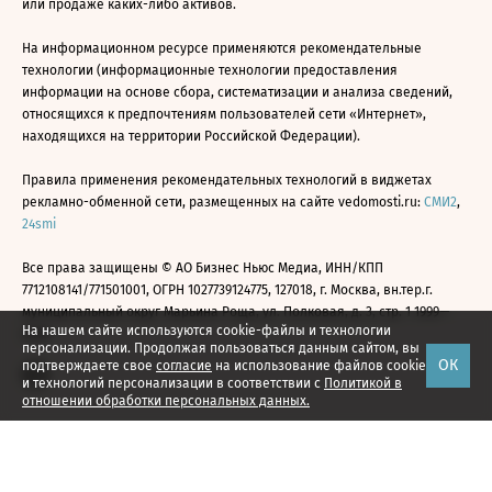
или продаже каких-либо активов.
На информационном ресурсе применяются рекомендательные
технологии (информационные технологии предоставления
информации на основе сбора, систематизации и анализа сведений,
относящихся к предпочтениям пользователей сети «Интернет»,
находящихся на территории Российской Федерации).
Правила применения рекомендательных технологий в виджетах
рекламно-обменной сети, размещенных на сайте vedomosti.ru:
СМИ2
,
24smi
Все права защищены © АО Бизнес Ньюс Медиа, ИНН/КПП
7712108141/771501001, ОГРН 1027739124775, 127018, г. Москва, вн.тер.г.
муниципальный округ Марьина Роща, ул. Полковая, д. 3, стр. 1 1999—
На нашем сайте используются cookie-файлы и технологии
2026
персонализации. Продолжая пользоваться данным сайтом, вы
ОК
подтверждаете свое
согласие
на использование файлов cookie
и технологий персонализации в соответствии с
Политикой в
отношении обработки персональных данных.