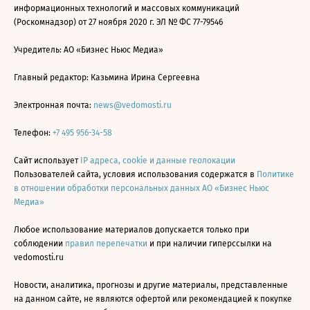
информационных технологий и массовых коммуникаций
(Роскомнадзор) от 27 ноября 2020 г. ЭЛ № ФС 77-79546
Учредитель: АО «Бизнес Ньюс Медиа»
Главный редактор: Казьмина Ирина Сергеевна
Электронная почта:
news@vedomosti.ru
Телефон:
+7 495 956-34-58
Сайт использует
IP адреса, cookie и данные геолокации
Пользователей сайта, условия использования содержатся в
Политике
в отношении обработки персональных данных АО «Бизнес Ньюс
Медиа»
Любое использование материалов допускается только при
соблюдении
правил перепечатки
и при наличии гиперссылки на
vedomosti.ru
Новости, аналитика, прогнозы и другие материалы, представленные
на данном сайте, не являются офертой или рекомендацией к покупке