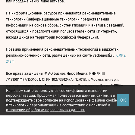
или продаже каких-либо активов.
На информационном ресурсе применяются рекомендательные
технологии (информационные технологии предоставления
информации на основе сбора, систематизации и анализа сведений,
относящихся к предпочтениям пользователей сети «Интернет»,
находящихся на территории Российской Федерации).
Правила применения рекомендательных технологий в виджетах
рекламно-обменной сети, размещенных на сайте vedomosti.ru:
СМИ2
,
24smi
Все права защищены © АО Бизнес Ньюс Медиа, ИНН/КПП
7712108141/771501001, ОГРН 1027739124775, 127018, г. Москва, вн.тер.г.
муниципальный округ Марьина Роща, ул. Полковая, д. 3, стр. 1 1999—
На нашем сайте используются cookie-файлы и технологии
2026
персонализации. Продолжая пользоваться данным сайтом, вы
ОК
подтверждаете свое
согласие
на использование файлов cookie
и технологий персонализации в соответствии с
Политикой в
отношении обработки персональных данных.