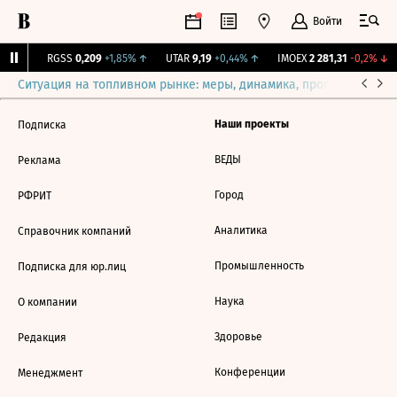
Войти
31%
↑
RGSS
0,209
+1,85%
↑
UTAR
9,19
+0,44%
↑
IMOEX
2 281,31
-0,2%
↓
Ситуация на топливном рынке: меры, динамика, прогнозы
Выб
Наши проекты
Подписка
ВЕДЫ
Реклама
Город
РФРИТ
Аналитика
Справочник компаний
Промышленность
Подписка для юр.лиц
Наука
О компании
Здоровье
Редакция
Конференции
Менеджмент