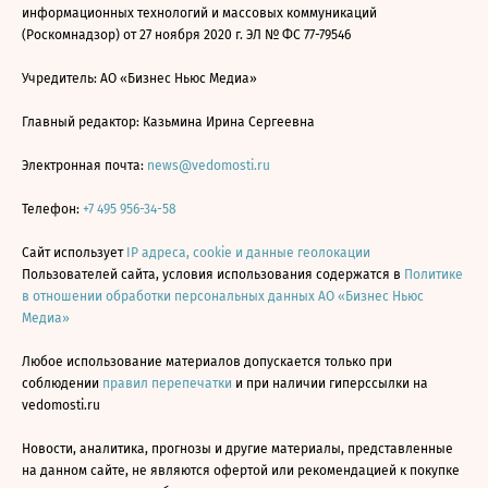
информационных технологий и массовых коммуникаций
(Роскомнадзор) от 27 ноября 2020 г. ЭЛ № ФС 77-79546
Учредитель: АО «Бизнес Ньюс Медиа»
Главный редактор: Казьмина Ирина Сергеевна
Электронная почта:
news@vedomosti.ru
Телефон:
+7 495 956-34-58
Сайт использует
IP адреса, cookie и данные геолокации
Пользователей сайта, условия использования содержатся в
Политике
в отношении обработки персональных данных АО «Бизнес Ньюс
Медиа»
Любое использование материалов допускается только при
соблюдении
правил перепечатки
и при наличии гиперссылки на
vedomosti.ru
Новости, аналитика, прогнозы и другие материалы, представленные
на данном сайте, не являются офертой или рекомендацией к покупке