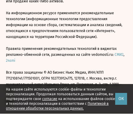
или продаже каких-либо активов.
На информационном ресурсе применяются рекомендательные
технологии (информационные технологии предоставления
информации на основе сбора, систематизации и анализа сведений,
относящихся к предпочтениям пользователей сети «Интернет»,
находящихся на территории Российской Федерации).
Правила применения рекомендательных технологий в виджетах
рекламно-обменной сети, размещенных на сайте vedomosti.ru:
СМИ2
,
24smi
Все права защищены © АО Бизнес Ньюс Медиа, ИНН/КПП
7712108141/771501001, ОГРН 1027739124775, 127018, г. Москва, вн.тер.г.
муниципальный округ Марьина Роща, ул. Полковая, д. 3, стр. 1 1999—
На нашем сайте используются cookie-файлы и технологии
2026
персонализации. Продолжая пользоваться данным сайтом, вы
ОК
подтверждаете свое
согласие
на использование файлов cookie
и технологий персонализации в соответствии с
Политикой в
отношении обработки персональных данных.