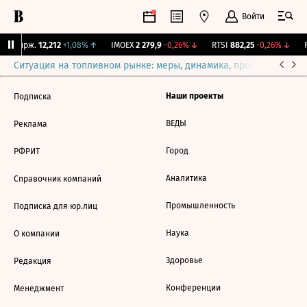
Войти
NY Бирж.
12,212
+1,08%
↑
IMOEX
2 279,9
-0,26%
↓
RTSI
882,25
-0,26%
↓
R
Ситуация на топливном рынке: меры, динамика, прогнозы
Выб
Наши проекты
Подписка
ВЕДЫ
Реклама
Город
РФРИТ
Аналитика
Справочник компаний
Промышленность
Подписка для юр.лиц
Наука
О компании
Здоровье
Редакция
Конференции
Менеджмент