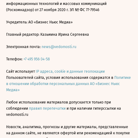
информационных технологий и массовых коммуникаций
(Роскомнадзор) от 27 ноября 2020 г. ЭЛ № ФС 77-79546
Учредитель: АО «Бизнес Ньюс Медиа»
Главный редактор: Казьмина Ирина Сергеевна
Электронная почта:
news@vedomosti.ru
Телефон:
+7 495 956-34-58
Сайт использует
IP адреса, cookie и данные геолокации
Пользователей сайта, условия использования содержатся в
Политике
в отношении обработки персональных данных АО «Бизнес Ньюс
Медиа»
Любое использование материалов допускается только при
соблюдении
правил перепечатки
и при наличии гиперссылки на
vedomosti.ru
Новости, аналитика, прогнозы и другие материалы, представленные
на данном сайте, не являются офертой или рекомендацией к покупке