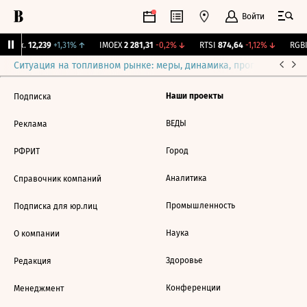
Войти
 Бирж.
12,239
+1,31%
↑
IMOEX
2 281,31
-0,2%
↓
RTSI
874,64
-1,12%
↓
RGBI
Ситуация на топливном рынке: меры, динамика, прогнозы
Выб
Наши проекты
Подписка
ВЕДЫ
Реклама
Город
РФРИТ
Аналитика
Справочник компаний
Промышленность
Подписка для юр.лиц
Наука
О компании
Здоровье
Редакция
Конференции
Менеджмент