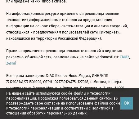
или продаже каких-либо активов.
На информационном ресурсе применяются рекомендательные
технологии (информационные технологии предоставления
информации на основе сбора, систематизации и анализа сведений,
относящихся к предпочтениям пользователей сети «Интернет»,
находящихся на территории Российской Федерации).
Правила применения рекомендательных технологий в виджетах
рекламно-обменной сети, размещенных на сайте vedomosti.ru:
СМИ2
,
24smi
Все права защищены © АО Бизнес Ньюс Медиа, ИНН/КПП
7712108141/771501001, ОГРН 1027739124775, 127018, г. Москва, вн.тер.г.
муниципальный округ Марьина Роща, ул. Полковая, д. 3, стр. 1 1999—
На нашем сайте используются cookie-файлы и технологии
2026
персонализации. Продолжая пользоваться данным сайтом, вы
ОК
подтверждаете свое
согласие
на использование файлов cookie
и технологий персонализации в соответствии с
Политикой в
отношении обработки персональных данных.