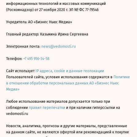
информационных технологий и массовых коммуникаций
(Роскомнадзор) от 27 ноября 2020 г. ЭЛ № ФС 77-79546
Учредитель: АО «Бизнес Ньюс Медиа»
Главный редактор: Казьмина Ирина Сергеевна
Электронная почта:
news@vedomosti.ru
Телефон:
+7 495 956-34-58
Сайт использует
IP адреса, cookie и данные геолокации
Пользователей сайта, условия использования содержатся в
Политике
в отношении обработки персональных данных АО «Бизнес Ньюс
Медиа»
Любое использование материалов допускается только при
соблюдении
правил перепечатки
и при наличии гиперссылки на
vedomosti.ru
Новости, аналитика, прогнозы и другие материалы, представленные
на данном сайте, не являются офертой или рекомендацией к покупке