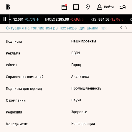
Войти
 Бирж.
12,081
+0,76%
↑
IMOEX
2 285,88
-0,69%
↓
RTSI
884,56
-1,27%
↓
RG
Ситуация на топливном рынке: меры, динамика, прогнозы
Выб
Наши проекты
Подписка
ВЕДЫ
Реклама
Город
РФРИТ
Аналитика
Справочник компаний
Промышленность
Подписка для юр.лиц
Наука
О компании
Здоровье
Редакция
Конференции
Менеджмент