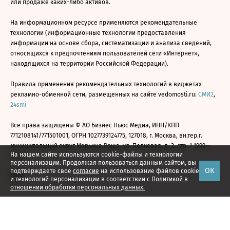
или продаже каких-либо активов.
На информационном ресурсе применяются рекомендательные
технологии (информационные технологии предоставления
информации на основе сбора, систематизации и анализа сведений,
относящихся к предпочтениям пользователей сети «Интернет»,
находящихся на территории Российской Федерации).
Правила применения рекомендательных технологий в виджетах
рекламно-обменной сети, размещенных на сайте vedomosti.ru:
СМИ2
,
24smi
Все права защищены © АО Бизнес Ньюс Медиа, ИНН/КПП
7712108141/771501001, ОГРН 1027739124775, 127018, г. Москва, вн.тер.г.
муниципальный округ Марьина Роща, ул. Полковая, д. 3, стр. 1 1999—
На нашем сайте используются cookie-файлы и технологии
2026
персонализации. Продолжая пользоваться данным сайтом, вы
ОК
подтверждаете свое
согласие
на использование файлов cookie
и технологий персонализации в соответствии с
Политикой в
отношении обработки персональных данных.