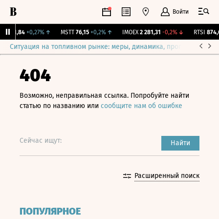
Войти
IFE
1,84
+0,27%
↑
MSTT
76,15
+0,2%
↑
IMOEX
2 281,31
-0,2%
↓
RTSI
874,6
Ситуация на топливном рынке: меры, динамика, прогнозы
Выб
404
Возможно, неправильная ссылка. Попробуйте найти
статью по названию или
сообщите нам об ошибке
Сейчас ищут:
Найти
Расширенный поиск
ПОПУЛЯРНОЕ