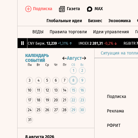
Подписка
Газета
MAX
Глобальные идеи
Бизнес
Экономика
ВЕДЫ
Правила торговли
Идеи управления
Г
Глобальные идеи
Бизнес
Экономик
17
-0,06%
↓
CNY Бирж.
12,239
+1,31%
↑
IMOEX
2 281,31
-0,2%
↓
RGBITR
77
Ситуация на топл
КАЛЕНДАРЬ
Август
СОБЫТИЙ
Пн
Вт
Ср
Чт
Пт
Сб
Вс
1
2
3
4
5
6
7
8
9
10
11
12
13
14
15
16
Подписка
17
18
19
20
21
22
23
24
25
26
27
28
29
30
Реклама
31
РФРИТ
8 августа 2026