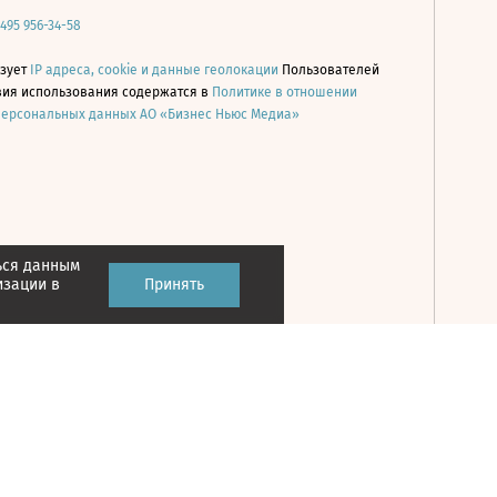
 495 956-34-58
ьзует
IP адреса, cookie и данные геолокации
Пользователей
овия использования содержатся в
Политике в отношении
персональных данных АО «Бизнес Ньюс Медиа»
ься данным
Принять
изации в