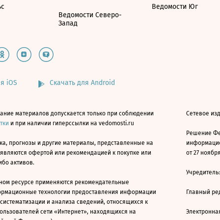
ьс
Ведомости Юг
Ведомости Северо-
Запад
я iOS
Скачать для Android
ание материалов допускается только при соблюдении
Сетевое изд
атки
и при наличии гиперссылки на vedomosti.ru
Решение Фе
ка, прогнозы и другие материалы, представленные на
информацио
 являются офертой или рекомендацией к покупке или
от 27 ноября
ибо активов.
Учредитель
ном ресурсе применяются рекомендательные
ормационные технологии предоставления информации
Главный ре
 систематизации и анализа сведений, относящихся к
ользователей сети «Интернет», находящихся на
Электронна