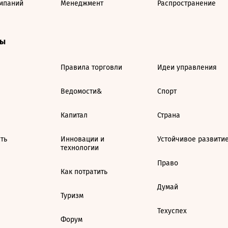
мпаний
Менеджмент
Распространение
ты
Правила торговли
Идеи управления
Ведомости&
Спорт
Капитал
Страна
ть
Инновации и
Устойчивое развити
технологии
Право
Как потратить
Думай
Туризм
Техуспех
Форум