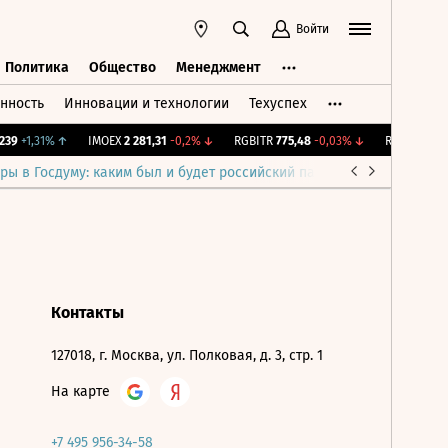
Войти
Политика
Общество
Менеджмент
нность
Инновации и технологии
Техуспех
ть
Политика
Общество
Менеджмент
39
+1,31%
↑
IMOEX
2 281,31
-0,2%
↓
RGBITR
775,48
-0,03%
↓
RTSI
874,64
ры в Госдуму: каким был и будет российский парламент
Война н
Контакты
127018, г. Москва, ул. Полковая, д. 3, стр. 1
На карте
+7 495 956-34-58