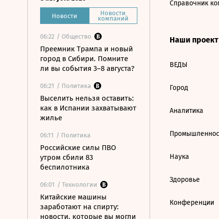
Справочник ко
Новости
Новости
компаний
06:22
/ Общество
Наши проек
Преемник Трампа и новый
город в Сибири. Помните
ВЕДЫ
ли вы события 3–8 августа?
06:21
/ Политика
Город
Выселить нельзя оставить:
как в Испании захватывают
Аналитика
жилье
Промышленнос
06:11
/ Политика
Российские силы ПВО
Наука
утром сбили 83
беспилотника
Здоровье
06:01
/ Технологии
Китайские машины
Конференции
заработают на спирту:
новости, которые вы могли