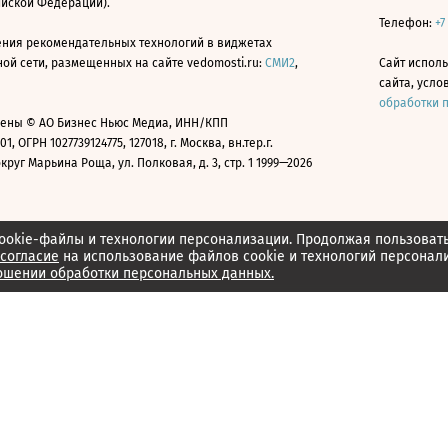
ийской Федерации).
Телефон:
+7
ния рекомендательных технологий в виджетах
й сети, размещенных на сайте vedomosti.ru:
СМИ2
,
Сайт испол
сайта, усл
обработки 
ены © АО Бизнес Ньюс Медиа, ИНН/КПП
01, ОГРН 1027739124775, 127018, г. Москва, вн.тер.г.
уг Марьина Роща, ул. Полковая, д. 3, стр. 1 1999—2026
ookie-файлы и технологии персонализации. Продолжая пользоват
согласие
на использование файлов cookie и технологий персонал
ошении обработки персональных данных.