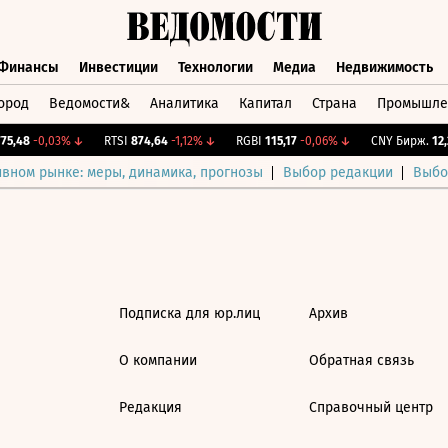
Финансы
Инвестиции
Технологии
Медиа
Недвижимость
ород
Ведомости&
Аналитика
Капитал
Страна
Промышле
а
Финансы
Инвестиции
Технологии
Медиа
Недвижимос
5,48
-0,03%
↓
RTSI
874,64
-1,12%
↓
RGBI
115,17
-0,06%
↓
CNY Бирж.
12,2
ивном рынке: меры, динамика, прогнозы
Выбор редакции
Выбо
Подписка для юр.лиц
Архив
О компании
Обратная связь
Редакция
Справочный центр