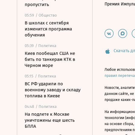
Премия Импул
пропустить
05:59
/ Общество
В школах с сентября
изменится программа
обучения
05:39
/ Политика
Скачать дл
Киев пообещал США не
бить по танкерам КТК в
Черном море
Любое использов
правил перепеч
05:15
/ Политика
ВС РФ ударили по
Новости, аналити
военному заводу и складу
данном сайте, не
топлива в Киеве
продаже каких-л
04:48
/ Политика
На информацион
На подлете к Москве
технологии (инф
уничтожены еще шесть
на основе сбора,
БПЛА
предпочтениям п