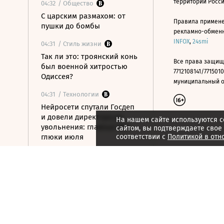
территории Росс
04:32
/ Общество
С царским размахом: от
Правила примене
пушки до бомбы
рекламно-обменно
INFOX
,
24smi
04:31
/ Стиль жизни
Так ли это: троянский конь
Все права защищ
был военной хитростью
7712108141/7715010
Одиссея?
муниципальный окр
04:31
/ Технологии
Нейросети спутали Госдеп
и довели директора до
На нашем сайте используются c
увольнения: главные ИИ-
сайтом, вы подтверждаете свое
глюки июля
соответствии с
Политикой в отн
04:24
/ Политика
Ночью над российскими
регионами сбиты почти 400
БПЛА
04:22
/
Страна
Дроны атаковали