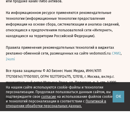
или продаже каких-либо активов.
На информационном ресурсе применяются рекомендательные
технологии (информационные технологии предоставления
информации на основе сбора, систематизации и анализа сведений,
относящихся к предпочтениям пользователей сети «Интернет»,
находящихся на территории Российской Федерации).
Правила применения рекомендательных технологий в виджетах
рекламно-обменной сети, размещенных на сайте vedomosti.ru:
СМИ2
,
24smi
Все права защищены © АО Бизнес Ньюс Медиа, ИНН/КПП
7712108141/771501001, ОГРН 1027739124775, 127018, г. Москва, вн.тер.г.
муниципальный округ Марьина Роща, ул. Полковая, д. 3, стр. 1 1999—
На нашем сайте используются cookie-файлы и технологии
2026
персонализации. Продолжая пользоваться данным сайтом, вы
ОК
подтверждаете свое
согласие
на использование файлов cookie
и технологий персонализации в соответствии с
Политикой в
отношении обработки персональных данных.