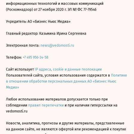
информационных технологий и массовых коммуникаций
(Роскомнадзор) от 27 ноября 2020 г. ЭЛ № ФС 77-79546
Учредитель: АО «Бизнес Ньюс Медиа»
Главный редактор: Казьмина Ирина Сергеевна
Электронная почта:
news@vedomosti.ru
Телефон:
+7 495 956-34-58
Сайт использует
IP адреса, cookie и данные геолокации
Пользователей сайта, условия использования содержатся в
Политике
в отношении обработки персональных данных АО «Бизнес Ньюс
Медиа»
Любое использование материалов допускается только при
соблюдении
правил перепечатки
и при наличии гиперссылки на
vedomosti.ru
Новости, аналитика, прогнозы и другие материалы, представленные
на данном сайте, не являются офертой или рекомендацией к покупке