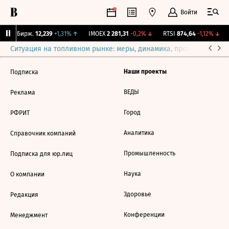
Войти
CNY Бирж.
12,239
+1,31%
↑
IMOEX
2 281,31
-0,2%
↓
RTSI
874,64
-1,12%
↓
Ситуация на топливном рынке: меры, динамика, прогнозы
Выб
Наши проекты
Подписка
ВЕДЫ
Реклама
Город
РФРИТ
Аналитика
Справочник компаний
Промышленность
Подписка для юр.лиц
Наука
О компании
Здоровье
Редакция
Конференции
Менеджмент