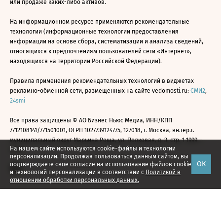
или продаже каких-либо активов.
На информационном ресурсе применяются рекомендательные
технологии (информационные технологии предоставления
информации на основе сбора, систематизации и анализа сведений,
относящихся к предпочтениям пользователей сети «Интернет»,
находящихся на территории Российской Федерации).
Правила применения рекомендательных технологий в виджетах
рекламно-обменной сети, размещенных на сайте vedomosti.ru:
СМИ2
,
24smi
Все права защищены © АО Бизнес Ньюс Медиа, ИНН/КПП
7712108141/771501001, ОГРН 1027739124775, 127018, г. Москва, вн.тер.г.
муниципальный округ Марьина Роща, ул. Полковая, д. 3, стр. 1 1999—
На нашем сайте используются cookie-файлы и технологии
2026
персонализации. Продолжая пользоваться данным сайтом, вы
ОК
подтверждаете свое
согласие
на использование файлов cookie
и технологий персонализации в соответствии с
Политикой в
отношении обработки персональных данных.