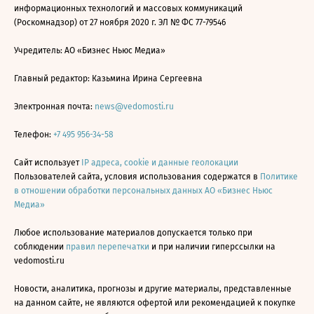
информационных технологий и массовых коммуникаций
(Роскомнадзор) от 27 ноября 2020 г. ЭЛ № ФС 77-79546
Учредитель: АО «Бизнес Ньюс Медиа»
Главный редактор: Казьмина Ирина Сергеевна
Электронная почта:
news@vedomosti.ru
Телефон:
+7 495 956-34-58
Сайт использует
IP адреса, cookie и данные геолокации
Пользователей сайта, условия использования содержатся в
Политике
в отношении обработки персональных данных АО «Бизнес Ньюс
Медиа»
Любое использование материалов допускается только при
соблюдении
правил перепечатки
и при наличии гиперссылки на
vedomosti.ru
Новости, аналитика, прогнозы и другие материалы, представленные
на данном сайте, не являются офертой или рекомендацией к покупке