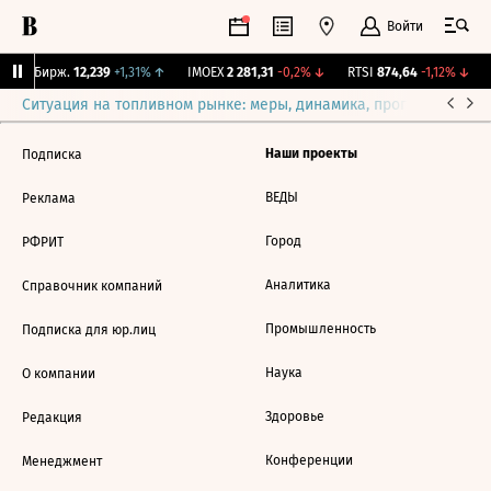
Войти
CNY Бирж.
12,239
+1,31%
↑
IMOEX
2 281,31
-0,2%
↓
RTSI
874,64
-1,12%
↓
Ситуация на топливном рынке: меры, динамика, прогнозы
Выб
Наши проекты
Подписка
ВЕДЫ
Реклама
Город
РФРИТ
Аналитика
Справочник компаний
Промышленность
Подписка для юр.лиц
Наука
О компании
Здоровье
Редакция
Конференции
Менеджмент