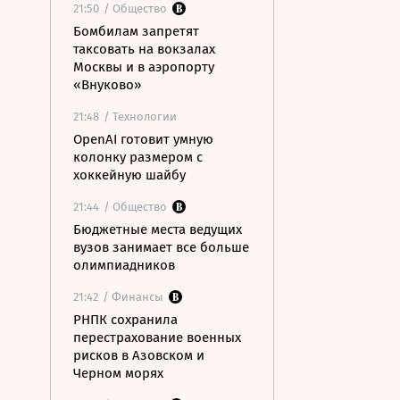
21:50
/ Общество
Бомбилам запретят
таксовать на вокзалах
Москвы и в аэропорту
«Внуково»
21:48
/ Технологии
OpenAI готовит умную
колонку размером с
хоккейную шайбу
21:44
/ Общество
Бюджетные места ведущих
вузов занимает все больше
олимпиадников
21:42
/ Финансы
РНПК сохранила
перестрахование военных
рисков в Азовском и
Черном морях