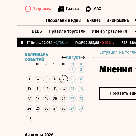
Подписка
Газета
MAX
Глобальные идеи
Бизнес
Экономика
ВЕДЫ
Правила торговли
Идеи управления
Г
Глобальные идеи
Бизнес
Экономик
,37%
↑
CNY Бирж.
12,081
+0,76%
↑
IMOEX
2 285,88
-0,69%
↓
RTSI
884,56
Ситуация на топл
КАЛЕНДАРЬ
Август
СОБЫТИЙ
Пн
Вт
Ср
Чт
Пт
Сб
Вс
Мнения
1
2
3
4
5
6
7
8
9
10
11
12
13
14
15
16
Показать ещ
17
18
19
20
21
22
23
24
25
26
27
28
29
30
31
6 августа 2026