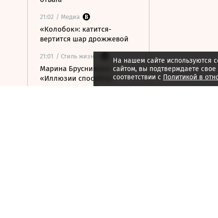
21:02
/ Медиа
«Колобок»: катится-
вертится шар дрожжевой
21:01
/ Стиль жизни
На нашем сайте используются c
Марина Брусникина:
сайтом, вы подтверждаете свое
соответствии с
Политикой в отн
«Иллюзии способны
влиять на людей»
21:00
/ Мнения
«Алмазная колесница»:
уроки созерцания
20:52
/ Бизнес
Глава «Ижавиа» объявил
об уходе после отзыва
сертификата авиакомпании
20:46
/
Страна
В Смоленске женщина и
ребенок погибли из-за