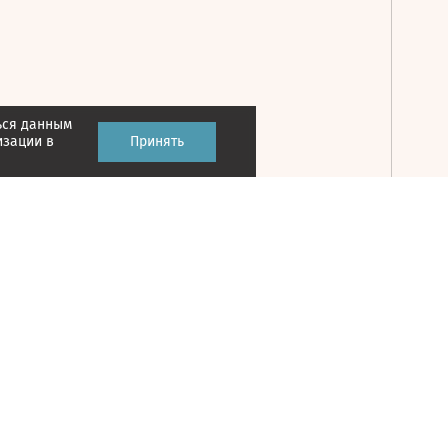
ься данным
Принять
изации в