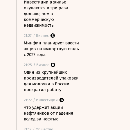
Инвестиции в жилье
окупаются в три раза
дольше, чем в
коммерческую
недвижимость
21:27
/ Бизнес
Минфин планирует ввести
акциз на импортную сталь
с 2027 года
21:25
/ Бизнес
Один из крупнейших
производителей упаковки
для молочки в России
прекратил работу
21:22
/ Инвестиции
Что удержит акции
нефтяников от падения
вслед за нефтью
21:12
/ Общество