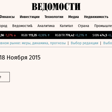
Финансы
Инвестиции
Технологии
Медиа
Недвижимость
ород
Ведомости&
Аналитика
Капитал
Страна
Промышле
а
Финансы
Инвестиции
Технологии
Медиа
Недвижимос
-1,27%
↓
RGBI
115,35
+0,18%
↑
RGBITR
776,42
+0,21%
↑
SIBN
474,5
+0,37%
ивном рынке: меры, динамика, прогнозы
Выбор редакции
Выбо
18 Ноября 2015
е