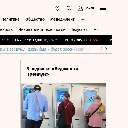
Войти
Политика
Общество
Менеджмент
нность
Инновации и технологии
Техуспех
ть
Политика
Общество
Менеджмент
↑
CNY Бирж.
12,081
+0,76%
↑
IMOEX
2 285,88
-0,69%
↓
RTSI
884,56
-1,2
ры в Госдуму: каким был и будет российский парламент
Война н
В подписке «Ведомости
Премиум»