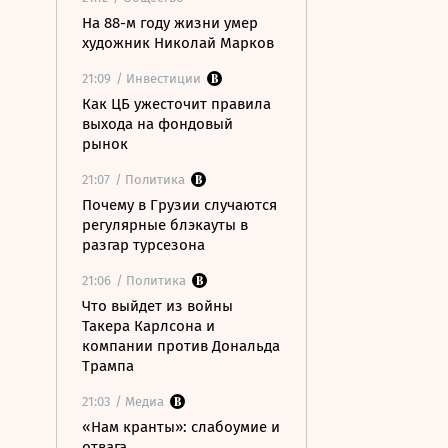
На 88-м году жизни умер
художник Николай Марков
21:09
/ Инвестиции
Как ЦБ ужесточит правила
выхода на фондовый
рынок
21:07
/ Политика
Почему в Грузии случаются
регулярные блэкауты в
разгар турсезона
21:06
/ Политика
Что выйдет из войны
Такера Карлсона и
компании против Дональда
Трампа
21:03
/ Медиа
«Нам кранты»: слабоумие и
отвага