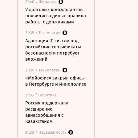
21:40
/ Финансы
У долговых консультантов
появились единые правила
работы с должниками
21:38
/ Технологии
Адаптация IT-систем под
российские сертификаты
безопасности потребует
вложений
21:34
/ Технологии
«Мойофис» закрыл офисы
в Петербурге и Иннополисе
21:33
/ Политика
Россия поддержала
расширение
авиасообщения с
Казахстаном
21:28
/ Недвижимость