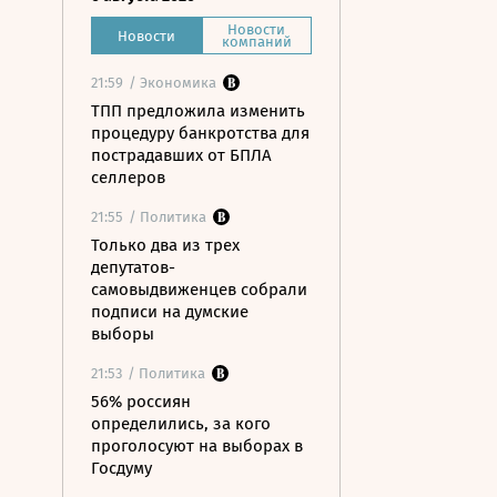
Новости
Новости
компаний
21:59
/ Экономика
ТПП предложила изменить
процедуру банкротства для
пострадавших от БПЛА
селлеров
21:55
/ Политика
Только два из трех
депутатов-
самовыдвиженцев собрали
подписи на думские
выборы
21:53
/ Политика
56% россиян
определились, за кого
проголосуют на выборах в
Госдуму