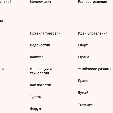
мпаний
Менеджмент
Распространение
ты
Правила торговли
Идеи управления
Ведомости&
Спорт
Капитал
Страна
ть
Инновации и
Устойчивое развити
технологии
Право
Как потратить
Думай
Туризм
Техуспех
Форум