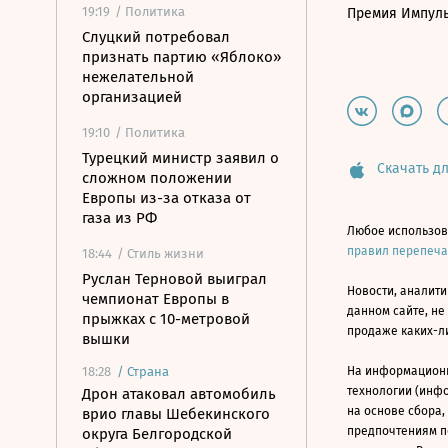
19:19
/ Политика
Премия Импул
Слуцкий потребовал
признать партию «Яблоко»
нежелательной
организацией
19:10
/ Политика
Турецкий министр заявил о
Скачать дл
сложном положении
Европы из-за отказа от
газа из РФ
Любое использов
правил перепеч
18:44
/ Стиль жизни
Руслан Терновой выиграл
Новости, аналити
чемпионат Европы в
данном сайте, не
прыжках с 10-метровой
продаже каких-л
вышки
18:28
/
Страна
На информацион
технологии (инф
Дрон атаковал автомобиль
на основе сбора,
врио главы Шебекинского
предпочтениям п
округа Белгородской