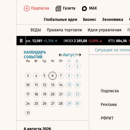
Подписка
Газета
MAX
Глобальные идеи
Бизнес
Экономика
ВЕДЫ
Правила торговли
Идеи управления
Г
Глобальные идеи
Бизнес
Экономик
2%
↑
CNY Бирж.
12,081
+0,76%
↑
IMOEX
2 285,88
-0,69%
↓
RTSI
884,56
-1,
Ситуация на топл
КАЛЕНДАРЬ
Август
СОБЫТИЙ
Пн
Вт
Ср
Чт
Пт
Сб
Вс
1
2
3
4
5
6
7
8
9
10
11
12
13
14
15
16
Подписка
17
18
19
20
21
22
23
24
25
26
27
28
29
30
Реклама
31
РФРИТ
6 августа 2026