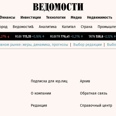
Финансы
Инвестиции
Технологии
Медиа
Недвижимость
ород
Ведомости&
Аналитика
Капитал
Страна
Промышле
а
Финансы
Инвестиции
Технологии
Медиа
Недвижимос
27%
↓
RGBI
115,35
+0,18%
↑
RGBITR
776,41
+0,21%
↑
TATN
538,6
+2,12%
↑
ивном рынке: меры, динамика, прогнозы
Выбор редакции
Выбо
Подписка для юр.лиц
Архив
О компании
Обратная связь
Редакция
Справочный центр