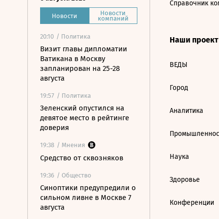
Справочник ко
Новости
Новости
компаний
20:10
/ Политика
Наши проек
Визит главы дипломатии
Ватикана в Москву
ВЕДЫ
запланирован на 25-28
августа
Город
19:57
/ Политика
Зеленский опустился на
Аналитика
девятое место в рейтинге
доверия
Промышленнос
19:38
/ Мнения
Наука
Средство от сквозняков
19:36
/ Общество
Здоровье
Синоптики предупредили о
сильном ливне в Москве 7
Конференции
августа