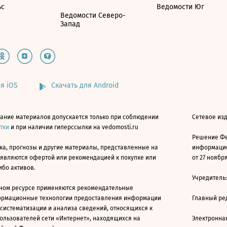
ьс
Ведомости Юг
Ведомости Северо-
Запад
я iOS
Скачать для Android
ание материалов допускается только при соблюдении
Сетевое изд
атки
и при наличии гиперссылки на vedomosti.ru
Решение Фе
ка, прогнозы и другие материалы, представленные на
информацио
 являются офертой или рекомендацией к покупке или
от 27 ноября
ибо активов.
Учредитель
ном ресурсе применяются рекомендательные
ормационные технологии предоставления информации
Главный ре
 систематизации и анализа сведений, относящихся к
ользователей сети «Интернет», находящихся на
Электронна