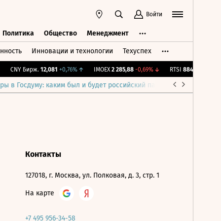
Войти
Политика
Общество
Менеджмент
нность
Инновации и технологии
Техуспех
ть
Политика
Общество
Менеджмент
CNY Бирж.
12,081
+0,76%
↑
IMOEX
2 285,88
-0,69%
↓
RTSI
884,56
-1,27%
↓
ры в Госдуму: каким был и будет российский парламент
Война н
Контакты
127018, г. Москва, ул. Полковая, д. 3, стр. 1
На карте
+7 495 956-34-58