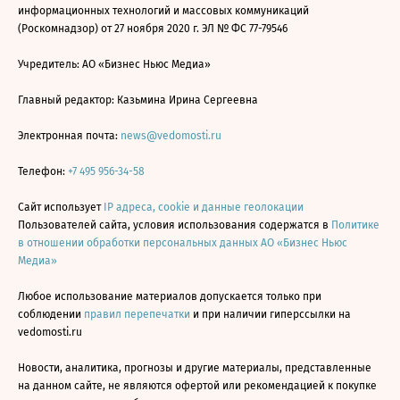
информационных технологий и массовых коммуникаций
(Роскомнадзор) от 27 ноября 2020 г. ЭЛ № ФС 77-79546
Учредитель: АО «Бизнес Ньюс Медиа»
Главный редактор: Казьмина Ирина Сергеевна
Электронная почта:
news@vedomosti.ru
Телефон:
+7 495 956-34-58
Сайт использует
IP адреса, cookie и данные геолокации
Пользователей сайта, условия использования содержатся в
Политике
в отношении обработки персональных данных АО «Бизнес Ньюс
Медиа»
Любое использование материалов допускается только при
соблюдении
правил перепечатки
и при наличии гиперссылки на
vedomosti.ru
Новости, аналитика, прогнозы и другие материалы, представленные
на данном сайте, не являются офертой или рекомендацией к покупке