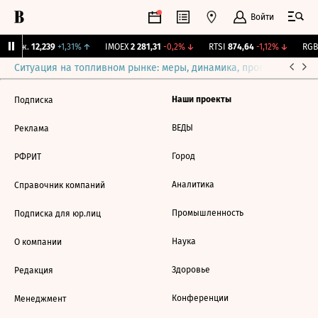
Войти
 Бирж.
12,239
+1,31%
↑
IMOEX
2 281,31
-0,2%
↓
RTSI
874,64
-1,12%
↓
RGBI
Ситуация на топливном рынке: меры, динамика, прогнозы
Выб
Наши проекты
Подписка
ВЕДЫ
Реклама
Город
РФРИТ
Аналитика
Справочник компаний
Промышленность
Подписка для юр.лиц
Наука
О компании
Здоровье
Редакция
Конференции
Менеджмент