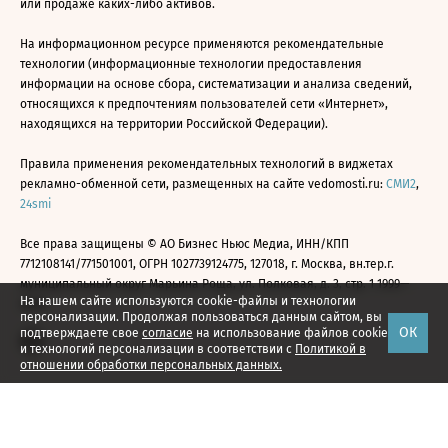
или продаже каких-либо активов.
На информационном ресурсе применяются рекомендательные
технологии (информационные технологии предоставления
информации на основе сбора, систематизации и анализа сведений,
относящихся к предпочтениям пользователей сети «Интернет»,
находящихся на территории Российской Федерации).
Правила применения рекомендательных технологий в виджетах
рекламно-обменной сети, размещенных на сайте vedomosti.ru:
СМИ2
,
24smi
Все права защищены © АО Бизнес Ньюс Медиа, ИНН/КПП
7712108141/771501001, ОГРН 1027739124775, 127018, г. Москва, вн.тер.г.
муниципальный округ Марьина Роща, ул. Полковая, д. 3, стр. 1 1999—
На нашем сайте используются cookie-файлы и технологии
2026
персонализации. Продолжая пользоваться данным сайтом, вы
ОК
подтверждаете свое
согласие
на использование файлов cookie
и технологий персонализации в соответствии с
Политикой в
отношении обработки персональных данных.