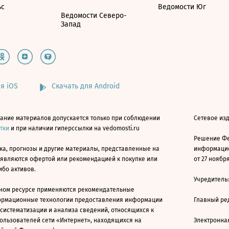
ьс
Ведомости Юг
Ведомости Северо-
Запад
я iOS
Скачать для Android
ание материалов допускается только при соблюдении
Сетевое изд
атки
и при наличии гиперссылки на vedomosti.ru
Решение Фе
ка, прогнозы и другие материалы, представленные на
информацио
 являются офертой или рекомендацией к покупке или
от 27 ноября
ибо активов.
Учредитель
ном ресурсе применяются рекомендательные
ормационные технологии предоставления информации
Главный ре
 систематизации и анализа сведений, относящихся к
ользователей сети «Интернет», находящихся на
Электронна