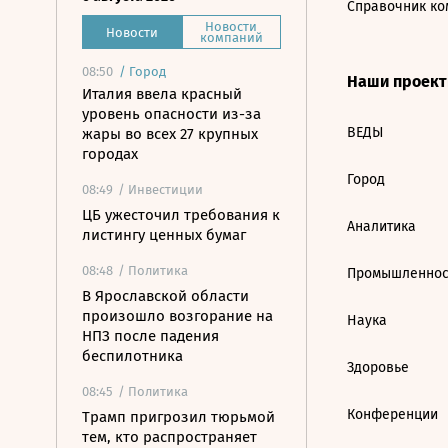
Справочник ко
Новости
Новости
компаний
08:50
/
Город
Наши проек
Италия ввела красный
уровень опасности из-за
ВЕДЫ
жары во всех 27 крупных
городах
Город
08:49
/ Инвестиции
ЦБ ужесточил требования к
Аналитика
листингу ценных бумаг
08:48
/ Политика
Промышленнос
В Ярославской области
произошло возгорание на
Наука
НПЗ после падения
беспилотника
Здоровье
08:45
/ Политика
Конференции
Трамп пригрозил тюрьмой
тем, кто распространяет