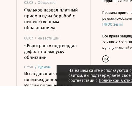
территории Росс
08:08
/ Общество
Фальков назвал платный
Правила примене
прием в вузы борьбой с
рекламно-обменно
некачественным
INFOX
,
24smi
образованием
Все права защищ
08:07
/ Инвестиции
7712108141/7715010
«Евротранс» подтвердил
муниципальный окр
дефолт по выпуску
облигаций
07:58
/
Туризм
На нашем сайте используются c
Исследование: ночь в
сайтом, вы подтверждаете свое
пятизвездочном отеле в
соответствии с
Политикой в отн
России подешевела на
10,6% за год
07:44
/
Город
Рынок недвижимости Дубая
в июле достиг $7,1 млрд
07:39
/ Бизнес
Хуснуллин предложил