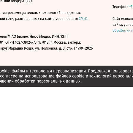
ийской Федерации).
Телефон:
+7
ния рекомендательных технологий в виджетах
й сети, размещенных на сайте vedomosti.ru:
СМИ2
,
Сайт испол
сайта, усл
обработки 
ены © АО Бизнес Ньюс Медиа, ИНН/КПП
01, ОГРН 1027739124775, 127018, г. Москва, вн.тер.г.
уг Марьина Роща, ул. Полковая, д. 3, стр. 1 1999—2026
ookie-файлы и технологии персонализации. Продолжая пользоват
согласие
на использование файлов cookie и технологий персонал
ошении обработки персональных данных.