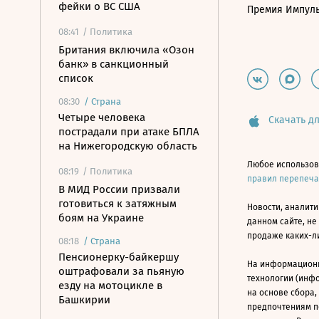
фейки о ВС США
Премия Импул
08:41
/ Политика
Британия включила «Озон
банк» в санкционный
список
08:30
/
Страна
Четыре человека
Скачать дл
пострадали при атаке БПЛА
на Нижегородскую область
Любое использов
08:19
/ Политика
правил перепеч
В МИД России призвали
готовиться к затяжным
Новости, аналити
боям на Украине
данном сайте, не
продаже каких-л
08:18
/
Страна
Пенсионерку-байкершу
На информацион
оштрафовали за пьяную
технологии (инф
езду на мотоцикле в
на основе сбора,
Башкирии
предпочтениям п