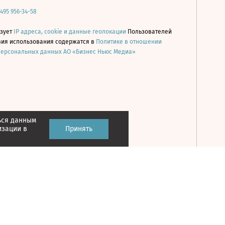
 495 956-34-58
ьзует
IP адреса, cookie и данные геолокации
Пользователей
овия использования содержатся в
Политике в отношении
персональных данных АО «Бизнес Ньюс Медиа»
ься данным
Принять
изации в