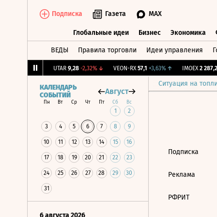
Подписка
Газета
MAX
Глобальные идеи
Бизнес
Экономика
ВЕДЫ
Правила торговли
Идеи управления
Г
Глобальные идеи
Бизнес
Экономик
.
12,05
+0,5%
↑
UTAR
9,28
-2,32%
↓
VEON-RX
57,1
+3,63%
↑
IMOEX
2 287,27
Ситуация на топл
КАЛЕНДАРЬ
Август
СОБЫТИЙ
Пн
Вт
Ср
Чт
Пт
Сб
Вс
1
2
3
4
5
6
7
8
9
10
11
12
13
14
15
16
Подписка
17
18
19
20
21
22
23
24
25
26
27
28
29
30
Реклама
31
РФРИТ
6 августа 2026