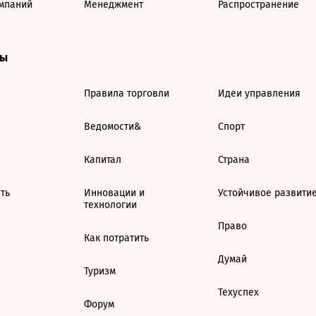
мпаний
Менеджмент
Распространение
ты
Правила торговли
Идеи управления
Ведомости&
Спорт
Капитал
Страна
ть
Инновации и
Устойчивое развити
технологии
Право
Как потратить
Думай
Туризм
Техуспех
Форум