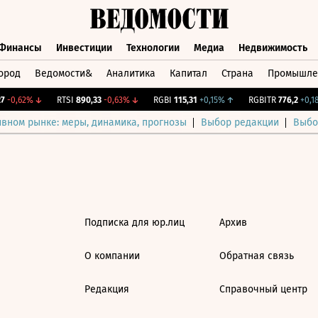
Финансы
Инвестиции
Технологии
Медиа
Недвижимость
ород
Ведомости&
Аналитика
Капитал
Страна
Промышле
а
Финансы
Инвестиции
Технологии
Медиа
Недвижимос
-0,62%
↓
RTSI
890,33
-0,63%
↓
RGBI
115,31
+0,15%
↑
RGBITR
776,2
+0,18
ивном рынке: меры, динамика, прогнозы
Выбор редакции
Выбо
Подписка для юр.лиц
Архив
О компании
Обратная связь
Редакция
Справочный центр