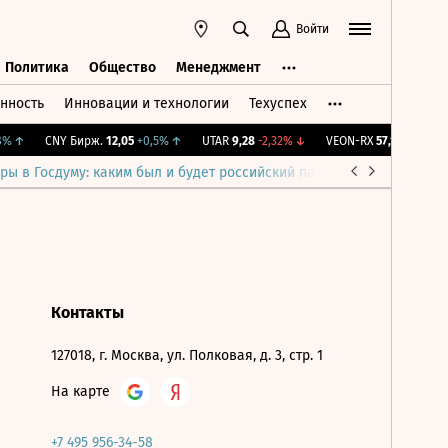
Войти
Политика
Общество
Менеджмент
нность
Инновации и технологии
Техуспех
ть
Политика
Общество
Менеджмент
%
↑
CNY Бирж.
12,05
+0,5%
↑
UTAR
9,28
-2,32%
↓
VEON-RX
57,1
+3,63%
↑
ры в Госдуму: каким был и будет российский парламент
Война н
Контакты
127018, г. Москва, ул. Полковая, д. 3, стр. 1
На карте
+7 495 956-34-58