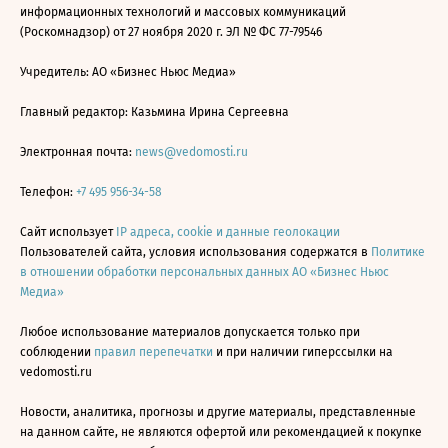
информационных технологий и массовых коммуникаций
(Роскомнадзор) от 27 ноября 2020 г. ЭЛ № ФС 77-79546
Учредитель: АО «Бизнес Ньюс Медиа»
Главный редактор: Казьмина Ирина Сергеевна
Электронная почта:
news@vedomosti.ru
Телефон:
+7 495 956-34-58
Сайт использует
IP адреса, cookie и данные геолокации
Пользователей сайта, условия использования содержатся в
Политике
в отношении обработки персональных данных АО «Бизнес Ньюс
Медиа»
Любое использование материалов допускается только при
соблюдении
правил перепечатки
и при наличии гиперссылки на
vedomosti.ru
Новости, аналитика, прогнозы и другие материалы, представленные
на данном сайте, не являются офертой или рекомендацией к покупке