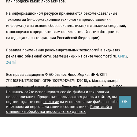
или продаже каких-либо активов.
На информационном ресурсе применяются рекомендательные
технологии (информационные технологии предоставления
информации на основе сбора, систематизации и анализа сведений,
относящихся к предпочтениям пользователей сети «Интернет»,
находящихся на территории Российской Федерации).
Правила применения рекомендательных технологий в виджетах
рекламно-обменной сети, размещенных на сайте vedomosti.ru:
СМИ2
,
24smi
Все права защищены © АО Бизнес Ньюс Медиа, ИНН/КПП
7712108141/771501001, ОГРН 1027739124775, 127018, г. Москва, вн.тер.г.
муниципальный округ Марьина Роща, ул. Полковая, д. 3, стр. 1 1999—
На нашем сайте используются cookie-файлы и технологии
2026
персонализации. Продолжая пользоваться данным сайтом, вы
ОК
подтверждаете свое
согласие
на использование файлов cookie
и технологий персонализации в соответствии с
Политикой в
отношении обработки персональных данных.