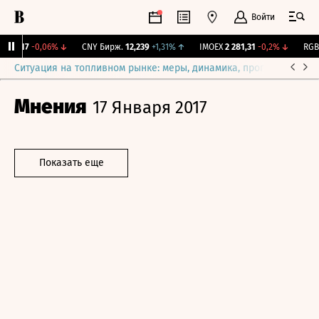
Войти
115,17
-0,06%
↓
CNY Бирж.
12,239
+1,31%
↑
IMOEX
2 281,31
-0,2%
↓
RGBIT
Ситуация на топливном рынке: меры, динамика, прогнозы
Выб
Мнения
17 Января 2017
Показать еще