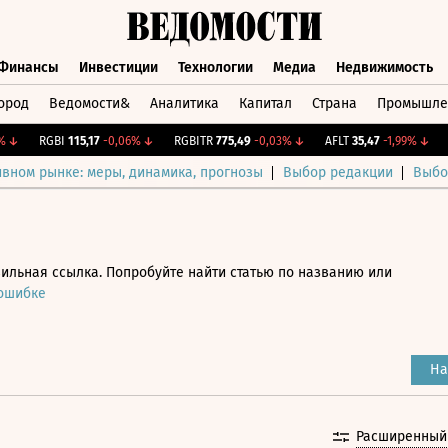
Финансы
Инвестиции
Технологии
Медиа
Недвижимость
ород
Ведомости&
Аналитика
Капитал
Страна
Промышле
а
Финансы
Инвестиции
Технологии
Медиа
Недвижимос
↓
RGBI
115,17
-0,06%
↓
RGBITR
775,49
-0,03%
↓
AFLT
35,47
-1,99%
↓
CN
ивном рынке: меры, динамика, прогнозы
Выбор редакции
Выбо
ильная ссылка. Попробуйте найти статью по названию или
 ошибке
На
Расширенный