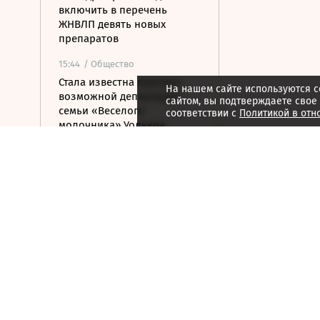
включить в перечень
ЖНВЛП девять новых
препаратов
15:44
/ Общество
Стала известна причина
На нашем сайте используются c
возможной депортации
сайтом, вы подтверждаете свое
семьи «Веселого
соответствии с
Политикой в отн
молочника» Уолкера
15:36
/ Стиль жизни
ISU допустил Валиеву и
Трусову к турнирам в
нейтральном статусе
15:25
/ Политика
Беспилотники атаковали
турецкий сухогруз у
Новороссийска
15:24
/ Бизнес
АНО ЦЭ предложила