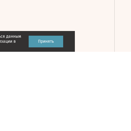
ься данным
Принять
изации в