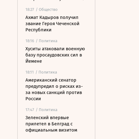
18:27
/ Общество
Ахмат Кадыров получил
звание Героя Чеченской
Республики
18:16
/ Политика
Хуситы атаковали военную
базу просаудовских сил в
Йемене
18:11
/ Политика
Американский сенатор
предупредил о рисках из-
за новых санкций против
России
17:47
/ Политика
Зеленский впервые
прилетел в Белград с
официальным визитом