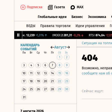
Подписка
Газета
MAX
Глобальные идеи
Бизнес
Экономика
ВЕДЫ
Правила торговли
Идеи управления
Г
Глобальные идеи
Бизнес
Экономик
↓
CNY Бирж.
12,239
+1,31%
↑
IMOEX
2 281,31
-0,2%
↓
RTSI
874,64
-1,12%
Ситуация на топл
КАЛЕНДАРЬ
Август
СОБЫТИЙ
Пн
Вт
Ср
Чт
Пт
Сб
Вс
404
1
2
3
4
5
6
7
8
9
Возможно, неправ
сообщите нам об
10
11
12
13
14
15
16
17
18
19
20
21
22
23
24
25
26
27
28
29
30
Сейчас ищут:
31
7 августа 2026