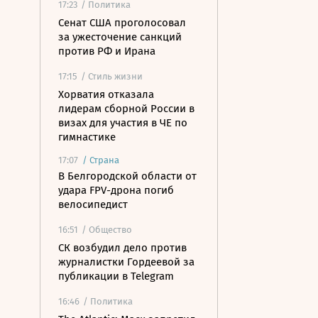
17:23
/ Политика
Сенат США проголосовал
за ужесточение санкций
против РФ и Ирана
17:15
/ Стиль жизни
Хорватия отказала
лидерам сборной России в
визах для участия в ЧЕ по
гимнастике
17:07
/
Страна
В Белгородской области от
удара FPV-дрона погиб
велосипедист
16:51
/ Общество
СК возбудил дело против
журналистки Гордеевой за
публикации в Telegram
16:46
/ Политика