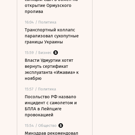
открытие Ормузского
пролива
16:04
/ Политика
Транспортный коллапс
парализовал сухопутные
границы Украины
15:59
/ Бизнес
Власти Удмуртии хотят
вернуть сертификат
эксплуатанта «Ижавиа» к
ноябрю
15:57
/ Политика
Посольство РФ назвало
инцидент с самолетом и
БПЛА в Лейпциге
провокацией
15:54
/ Общество
Минздрав рекомендовал