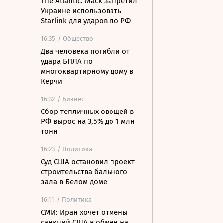
The Atlantic: Маск запретил
Украине использовать
Starlink для ударов по РФ
16:35
/ Общество
Два человека погибли от
удара БПЛА по
многоквартирному дому в
Керчи
16:32
/ Бизнес
Сбор тепличных овощей в
РФ вырос на 3,5% до 1 млн
тонн
16:23
/ Политика
Суд США остановил проект
строительства бального
зала в Белом доме
16:11
/ Политика
СМИ: Иран хочет отмены
санкций США в обмен на