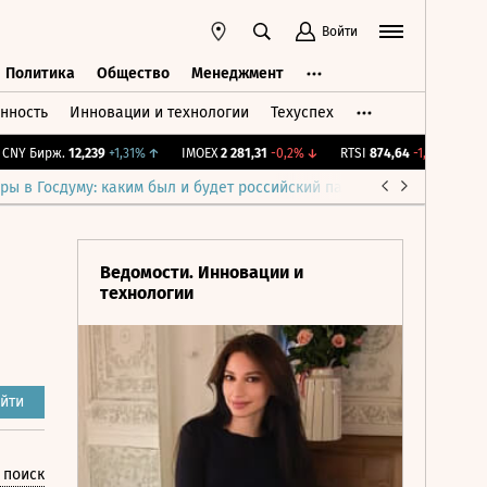
Войти
Политика
Общество
Менеджмент
нность
Инновации и технологии
Техуспех
ть
Политика
Общество
Менеджмент
Y Бирж.
12,239
+1,31%
↑
IMOEX
2 281,31
-0,2%
↓
RTSI
874,64
-1,12%
↓
RGB
ры в Госдуму: каким был и будет российский парламент
Война н
Ведомости. Инновации и
технологии
йти
 поиск