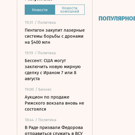
Новости
Новости
компаний
ПОПУЛЯРНО
19:31
/ Политика
Пентагон закупит лазерные
системы борьбы с дронами
на $400 млн
19:19
/ Политика
Бессент: США могут
заключить новую мирную
сделку с Ираном 7 или 8
августа
19:00
/ Бизнес
Аукцион по продаже
Рижского вокзала вновь не
состоялся
18:44
/ Политика
В Раде призвали Федорова
отправиться служить в ВСУ