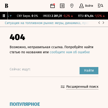
Войти
0,92%
↑
CNY Бирж.
0
0%
IMOEX
2 281,31
-0,2%
↓
RTSI
874,64
-1,12%
↓
Ситуация на топливном рынке: меры, динамика, прогнозы
Выб
404
Возможно, неправильная ссылка. Попробуйте найти
статью по названию или
сообщите нам об ошибке
Сейчас ищут:
Найти
Расширенный поиск
ПОПУЛЯРНОЕ