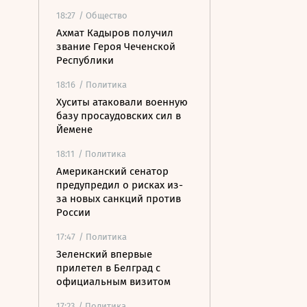
18:27
/ Общество
Ахмат Кадыров получил
звание Героя Чеченской
Республики
18:16
/ Политика
Хуситы атаковали военную
базу просаудовских сил в
Йемене
18:11
/ Политика
Американский сенатор
предупредил о рисках из-
за новых санкций против
России
17:47
/ Политика
Зеленский впервые
прилетел в Белград с
официальным визитом
17:23
/ Политика