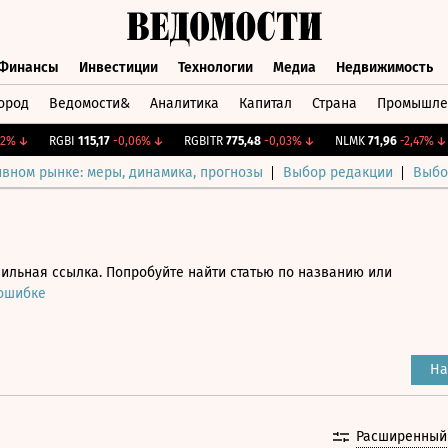
Финансы
Инвестиции
Технологии
Медиа
Недвижимость
ород
Ведомости&
Аналитика
Капитал
Страна
Промышле
а
Финансы
Инвестиции
Технологии
Медиа
Недвижимос
↓
RGBI
115,17
-0,06%
↓
RGBITR
775,48
-0,03%
↓
NLMK
71,96
-2,47%
↓
ивном рынке: меры, динамика, прогнозы
Выбор редакции
Выбо
ильная ссылка. Попробуйте найти статью по названию или
 ошибке
На
Расширенный