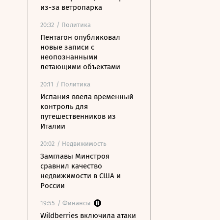
из-за ветропарка
20:32
/ Политика
Пентагон опубликовал
новые записи с
неопознанными
летающими объектами
20:11
/ Политика
Испания ввела временный
контроль для
путешественников из
Италии
20:02
/ Недвижимость
Замглавы Минстроя
сравнил качество
недвижимости в США и
России
19:55
/ Финансы
Wildberries включила атаки