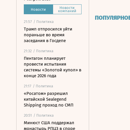
Новости
Новости
компаний
ПОПУЛЯРНО
21:57
/ Политика
Трамп отпросился уйти
пораньше во время
заседания в Госдепе
21:32
/ Политика
Пентагон планирует
провести испытания
системы «Золотой купол» в
конце 2026 года
21:17
/ Политика
«Росатом» разрешил
китайской Sealegend
Shipping проход по СМП
20:51
/ Политика
Минюст США поддержал
монастырь РПЦЗ в споре