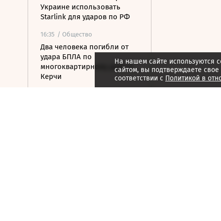
Украине использовать
Starlink для ударов по РФ
16:35
/ Общество
Два человека погибли от
удара БПЛА по
На нашем сайте используются c
многоквартирному дому в
сайтом, вы подтверждаете свое
Керчи
соответствии с
Политикой в отн
16:32
/ Бизнес
Сбор тепличных овощей в
РФ вырос на 3,5% до 1 млн
тонн
16:23
/ Политика
Суд США остановил проект
строительства бального
зала в Белом доме
16:11
/ Политика
СМИ: Иран хочет отмены
санкций США в обмен на