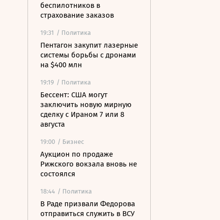
беспилотников в
страхование заказов
19:31
/ Политика
Пентагон закупит лазерные
системы борьбы с дронами
на $400 млн
19:19
/ Политика
Бессент: США могут
заключить новую мирную
сделку с Ираном 7 или 8
августа
19:00
/ Бизнес
Аукцион по продаже
Рижского вокзала вновь не
состоялся
18:44
/ Политика
В Раде призвали Федорова
отправиться служить в ВСУ