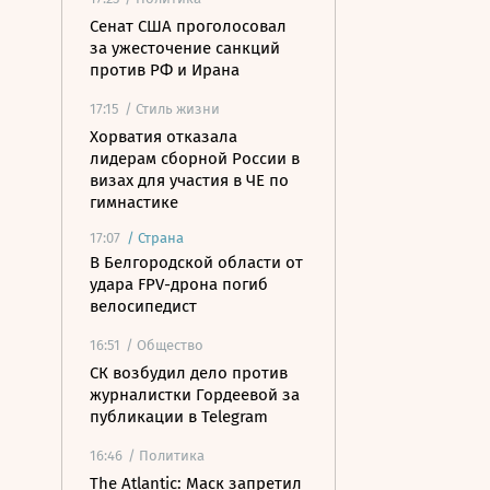
Сенат США проголосовал
за ужесточение санкций
против РФ и Ирана
17:15
/ Стиль жизни
Хорватия отказала
лидерам сборной России в
визах для участия в ЧЕ по
гимнастике
17:07
/
Страна
В Белгородской области от
удара FPV-дрона погиб
велосипедист
16:51
/ Общество
СК возбудил дело против
журналистки Гордеевой за
публикации в Telegram
16:46
/ Политика
The Atlantic: Маск запретил