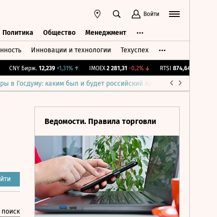
Войти
Политика
Общество
Менеджмент
нность
Инновации и технологии
Техуспех
ть
Политика
Общество
Менеджмент
CNY Бирж.
12,239
+1,31%
↑
IMOEX
2 281,31
-0,2%
↓
RTSI
874,64
-1,12%
↓
R
ры в Госдуму: каким был и будет российский парламент
Война н
Ведомости. Правила торговли
йти
 поиск