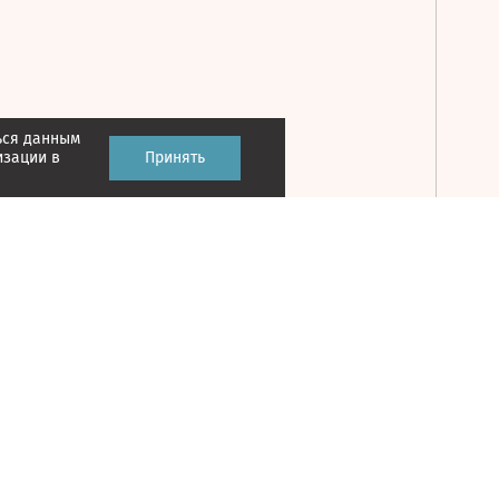
ься данным
Принять
изации в