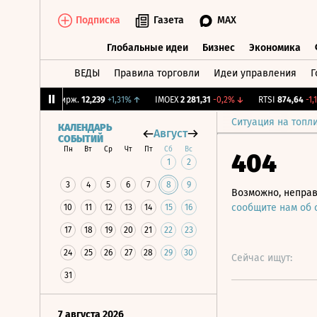
Подписка
Газета
MAX
Глобальные идеи
Бизнес
Экономика
ВЕДЫ
Правила торговли
Идеи управления
Г
Глобальные идеи
Бизнес
Экономик
↓
CNY Бирж.
12,239
+1,31%
↑
IMOEX
2 281,31
-0,2%
↓
RTSI
874,64
-1,12%
Ситуация на топл
КАЛЕНДАРЬ
Август
СОБЫТИЙ
Пн
Вт
Ср
Чт
Пт
Сб
Вс
404
1
2
3
4
5
6
7
8
9
Возможно, неправ
сообщите нам об
10
11
12
13
14
15
16
17
18
19
20
21
22
23
24
25
26
27
28
29
30
Сейчас ищут:
31
7 августа 2026