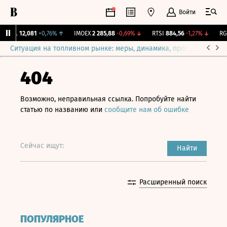
Войти
ирж.
12,081
+0,76%
↑
IMOEX
2 285,88
-0,69%
↓
RTSI
884,56
-1,27%
↓
RGB
Ситуация на топливном рынке: меры, динамика, прогнозы
Выб
404
Возможно, неправильная ссылка. Попробуйте найти
статью по названию или
сообщите нам об ошибке
Сейчас ищут:
Найти
Расширенный поиск
ПОПУЛЯРНОЕ