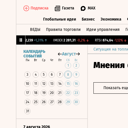
Подписка
Газета
MAX
Глобальные идеи
Бизнес
Экономика
ВЕДЫ
Правила торговли
Идеи управления
Г
Глобальные идеи
Бизнес
Экономик
CNY Бирж.
12,239
+1,31%
↑
IMOEX
2 281,31
-0,2%
↓
RTSI
874,64
-1,12%
↓
Ситуация на топл
КАЛЕНДАРЬ
Август
СОБЫТИЙ
Пн
Вт
Ср
Чт
Пт
Сб
Вс
Мнения
1
2
3
4
5
6
7
8
9
10
11
12
13
14
15
16
Показать ещ
17
18
19
20
21
22
23
24
25
26
27
28
29
30
31
7 августа 2026