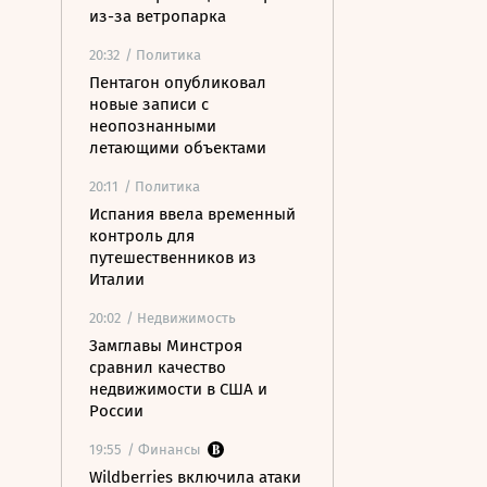
из-за ветропарка
20:32
/ Политика
Пентагон опубликовал
новые записи с
неопознанными
летающими объектами
20:11
/ Политика
Испания ввела временный
контроль для
путешественников из
Италии
20:02
/ Недвижимость
Замглавы Минстроя
сравнил качество
недвижимости в США и
России
19:55
/ Финансы
Wildberries включила атаки