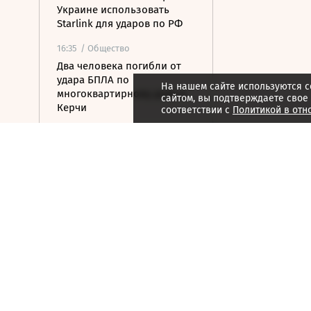
Украине использовать
Starlink для ударов по РФ
16:35
/ Общество
Два человека погибли от
удара БПЛА по
На нашем сайте используются c
многоквартирному дому в
сайтом, вы подтверждаете свое
Керчи
соответствии с
Политикой в отн
16:32
/ Бизнес
Сбор тепличных овощей в
РФ вырос на 3,5% до 1 млн
тонн
16:23
/ Политика
Суд США остановил проект
строительства бального
зала в Белом доме
16:11
/ Политика
СМИ: Иран хочет отмены
санкций США в обмен на