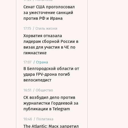
Сенат США проголосовал
за ужесточение санкций
против РФ и Ирана
17:15
/ Стиль жизни
Хорватия отказала
лидерам сборной России в
визах для участия в ЧЕ по
гимнастике
17:07
/
Страна
В Белгородской области от
удара FPV-дрона погиб
велосипедист
16:51
/ Общество
СК возбудил дело против
журналистки Гордеевой за
публикации в Telegram
16:46
/ Политика
The Atlantic: Маск запретил