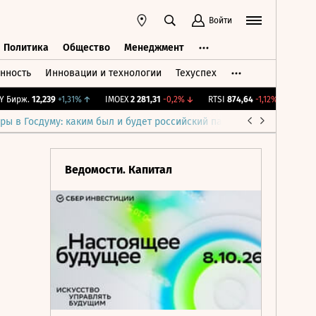
Войти
Политика
Общество
Менеджмент
нность
Инновации и технологии
Техуспех
ть
Политика
Общество
Менеджмент
ирж.
12,239
+1,31%
↑
IMOEX
2 281,31
-0,2%
↓
RTSI
874,64
-1,12%
↓
RGBI
11
ры в Госдуму: каким был и будет российский парламент
Война н
Ведомости. Капитал