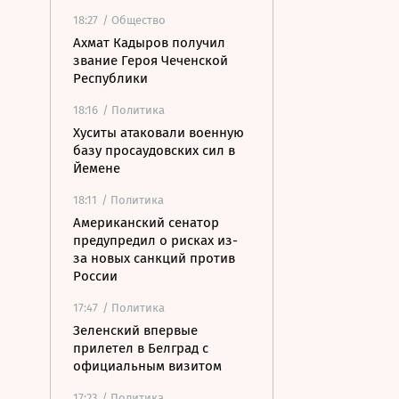
18:27
/ Общество
Ахмат Кадыров получил
звание Героя Чеченской
Республики
18:16
/ Политика
Хуситы атаковали военную
базу просаудовских сил в
Йемене
18:11
/ Политика
Американский сенатор
предупредил о рисках из-
за новых санкций против
России
17:47
/ Политика
Зеленский впервые
прилетел в Белград с
официальным визитом
17:23
/ Политика