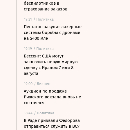
беспилотников в
страхование заказов
19:31
/ Политика
Пентагон закупит лазерные
системы борьбы с дронами
на $400 млн
19:19
/ Политика
Бессент: США могут
заключить новую мирную
сделку с Ираном 7 или 8
августа
19:00
/ Бизнес
Аукцион по продаже
Рижского вокзала вновь не
состоялся
18:44
/ Политика
В Раде призвали Федорова
отправиться служить в ВСУ