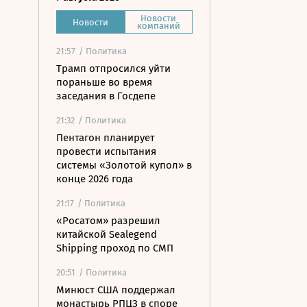
Новости
Новости
компаний
21:57
/ Политика
Трамп отпросился уйти
пораньше во время
заседания в Госдепе
21:32
/ Политика
Пентагон планирует
провести испытания
системы «Золотой купол» в
конце 2026 года
21:17
/ Политика
«Росатом» разрешил
китайской Sealegend
Shipping проход по СМП
20:51
/ Политика
Минюст США поддержал
монастырь РПЦЗ в споре