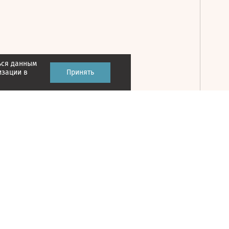
ься данным
Принять
изации в