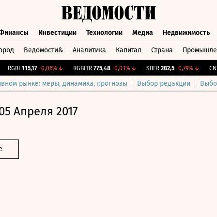
Финансы
Инвестиции
Технологии
Медиа
Недвижимость
ород
Ведомости&
Аналитика
Капитал
Страна
Промышле
а
Финансы
Инвестиции
Технологии
Медиа
Недвижимос
RGBI
115,17
-0,06%
↓
RGBITR
775,48
-0,03%
↓
SBER
282,5
-0,79%
↓
CNY Б
ивном рынке: меры, динамика, прогнозы
Выбор редакции
Выбо
05 Апреля 2017
е