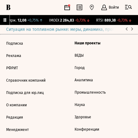
Войти
NY Бирж.
12,08
+0,75%
↑
IMOEX
2 284,83
-0,73%
↓
RTSI
889,38
-0,73%
↓
Ситуация на топливном рынке: меры, динамика, прогнозы
Выб
Наши проекты
Подписка
ВЕДЫ
Реклама
Город
РФРИТ
Аналитика
Справочник компаний
Промышленность
Подписка для юр.лиц
Наука
О компании
Здоровье
Редакция
Конференции
Менеджмент