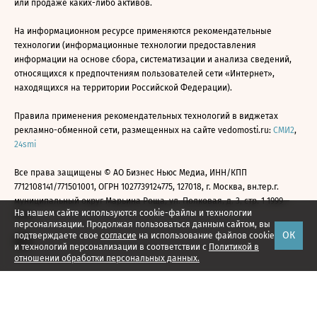
или продаже каких-либо активов.
На информационном ресурсе применяются рекомендательные
технологии (информационные технологии предоставления
информации на основе сбора, систематизации и анализа сведений,
относящихся к предпочтениям пользователей сети «Интернет»,
находящихся на территории Российской Федерации).
Правила применения рекомендательных технологий в виджетах
рекламно-обменной сети, размещенных на сайте vedomosti.ru:
СМИ2
,
24smi
Все права защищены © АО Бизнес Ньюс Медиа, ИНН/КПП
7712108141/771501001, ОГРН 1027739124775, 127018, г. Москва, вн.тер.г.
муниципальный округ Марьина Роща, ул. Полковая, д. 3, стр. 1 1999—
На нашем сайте используются cookie-файлы и технологии
2026
персонализации. Продолжая пользоваться данным сайтом, вы
ОК
подтверждаете свое
согласие
на использование файлов cookie
и технологий персонализации в соответствии с
Политикой в
отношении обработки персональных данных.