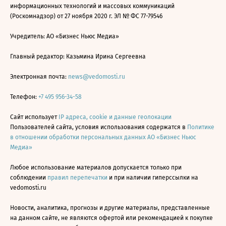
информационных технологий и массовых коммуникаций
(Роскомнадзор) от 27 ноября 2020 г. ЭЛ № ФС 77-79546
Учредитель: АО «Бизнес Ньюс Медиа»
Главный редактор: Казьмина Ирина Сергеевна
Электронная почта:
news@vedomosti.ru
Телефон:
+7 495 956-34-58
Сайт использует
IP адреса, cookie и данные геолокации
Пользователей сайта, условия использования содержатся в
Политике
в отношении обработки персональных данных АО «Бизнес Ньюс
Медиа»
Любое использование материалов допускается только при
соблюдении
правил перепечатки
и при наличии гиперссылки на
vedomosti.ru
Новости, аналитика, прогнозы и другие материалы, представленные
на данном сайте, не являются офертой или рекомендацией к покупке