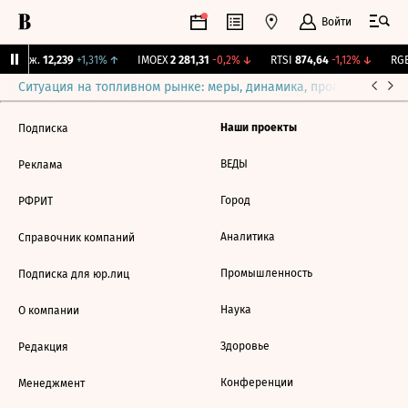
Войти
Y Бирж.
12,239
+1,31%
↑
IMOEX
2 281,31
-0,2%
↓
RTSI
874,64
-1,12%
↓
RGB
Ситуация на топливном рынке: меры, динамика, прогнозы
Выб
Наши проекты
Подписка
ВЕДЫ
Реклама
Город
РФРИТ
Аналитика
Справочник компаний
Промышленность
Подписка для юр.лиц
Наука
О компании
Здоровье
Редакция
Конференции
Менеджмент