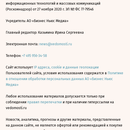
информационных технологий и массовых коммуникаций
(Роскомнадзор) от 27 ноября 2020 г. ЭЛ № ФС 77-79546
Учредитель: АО «Бизнес Ньюс Медиа»
Главный редактор: Казьмина Ирина Сергеевна
Электронная почта:
news@vedomosti.ru
Телефон:
+7 495 956-34-58
Сайт использует
IP адреса, cookie и данные геолокации
Пользователей сайта, условия использования содержатся в
Политике
в отношении обработки персональных данных АО «Бизнес Ньюс
Медиа»
Любое использование материалов допускается только при
соблюдении
правил перепечатки
и при наличии гиперссылки на
vedomosti.ru
Новости, аналитика, прогнозы и другие материалы, представленные
на данном сайте, не являются офертой или рекомендацией к покупке