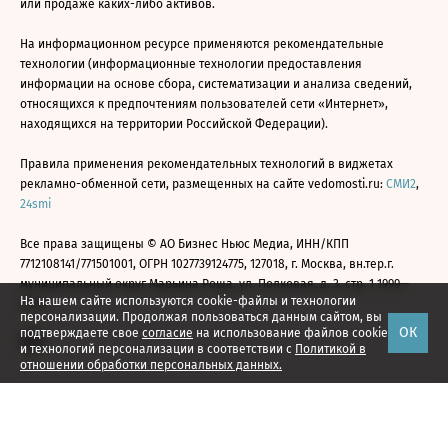
или продаже каких-либо активов.
На информационном ресурсе применяются рекомендательные
технологии (информационные технологии предоставления
информации на основе сбора, систематизации и анализа сведений,
относящихся к предпочтениям пользователей сети «Интернет»,
находящихся на территории Российской Федерации).
Правила применения рекомендательных технологий в виджетах
рекламно-обменной сети, размещенных на сайте vedomosti.ru:
СМИ2
,
24smi
Все права защищены © АО Бизнес Ньюс Медиа, ИНН/КПП
7712108141/771501001, ОГРН 1027739124775, 127018, г. Москва, вн.тер.г.
муниципальный округ Марьина Роща, ул. Полковая, д. 3, стр. 1 1999—
На нашем сайте используются cookie-файлы и технологии
2026
персонализации. Продолжая пользоваться данным сайтом, вы
ОК
подтверждаете свое
согласие
на использование файлов cookie
и технологий персонализации в соответствии с
Политикой в
отношении обработки персональных данных.