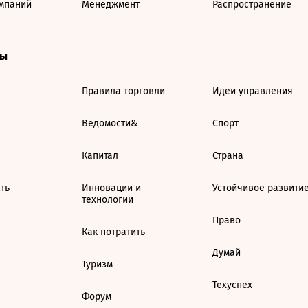
мпаний
Менеджмент
Распространение
ты
Правила торговли
Идеи управления
Ведомости&
Спорт
Капитал
Страна
ть
Инновации и
Устойчивое развити
технологии
Право
Как потратить
Думай
Туризм
Техуспех
Форум