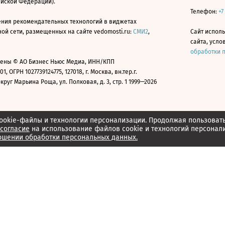
ийской Федерации).
Телефон:
+7
ния рекомендательных технологий в виджетах
й сети, размещенных на сайте vedomosti.ru:
СМИ2
,
Сайт испол
сайта, усл
обработки 
ены © АО Бизнес Ньюс Медиа, ИНН/КПП
01, ОГРН 1027739124775, 127018, г. Москва, вн.тер.г.
уг Марьина Роща, ул. Полковая, д. 3, стр. 1 1999—2026
ookie-файлы и технологии персонализации. Продолжая пользоват
согласие
на использование файлов cookie и технологий персонал
ошении обработки персональных данных.