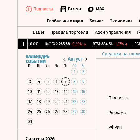
Подписка
Газета
MAX
Глобальные идеи
Бизнес
Экономика
ВЕДЫ
Правила торговли
Идеи управления
Г
Глобальные идеи
Бизнес
Экономик
↓
CNY Бирж.
0
0%
IMOEX
2 285,88
-0,69%
↓
RTSI
884,56
-1,27%
↓
RGBI
Ситуация на топл
КАЛЕНДАРЬ
Август
СОБЫТИЙ
Пн
Вт
Ср
Чт
Пт
Сб
Вс
1
2
3
4
5
6
7
8
9
10
11
12
13
14
15
16
Подписка
17
18
19
20
21
22
23
24
25
26
27
28
29
30
Реклама
31
РФРИТ
7 августа 2026