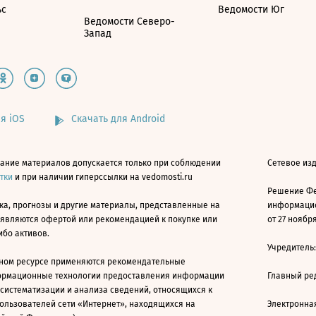
ьс
Ведомости Юг
Ведомости Северо-
Запад
я iOS
Скачать для Android
ание материалов допускается только при соблюдении
Сетевое изд
атки
и при наличии гиперссылки на vedomosti.ru
Решение Фе
ка, прогнозы и другие материалы, представленные на
информацио
 являются офертой или рекомендацией к покупке или
от 27 ноября
ибо активов.
Учредитель
ном ресурсе применяются рекомендательные
ормационные технологии предоставления информации
Главный ре
 систематизации и анализа сведений, относящихся к
ользователей сети «Интернет», находящихся на
Электронна