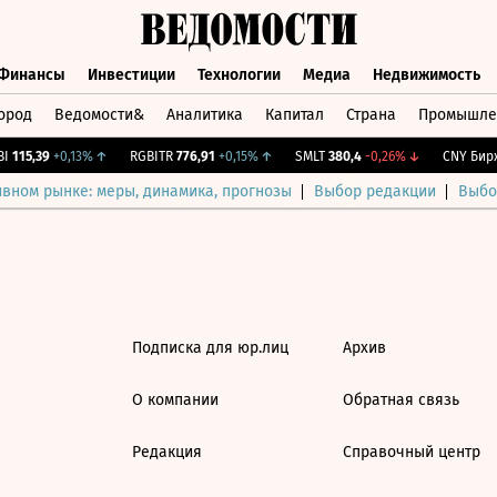
Финансы
Инвестиции
Технологии
Медиа
Недвижимость
ород
Ведомости&
Аналитика
Капитал
Страна
Промышле
а
Финансы
Инвестиции
Технологии
Медиа
Недвижимос
115,39
+0,13%
↑
RGBITR
776,91
+0,15%
↑
SMLT
380,4
-0,26%
↓
CNY Бирж
ивном рынке: меры, динамика, прогнозы
Выбор редакции
Выбо
Подписка для юр.лиц
Архив
О компании
Обратная связь
Редакция
Справочный центр