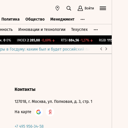
Войти
Политика
Общество
Менеджмент
нность
Инновации и технологии
Техуспех
ть
Политика
Общество
Менеджмент
.
0
0%
IMOEX
2 285,88
-0,69%
↓
RTSI
884,56
-1,27%
↓
RGBI
115,39
+0,13%
ры в Госдуму: каким был и будет российский парламент
Война н
Контакты
127018, г. Москва, ул. Полковая, д. 3, стр. 1
На карте
+7 495 956-34-58