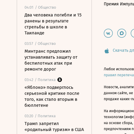
Премия Импул
04:01
/ Общество
Два человека погибли и 15
ранены в результате
стрельбы в школе в
Таиланде
03:57
/ Общество
Скачать дл
Минтранс предложил
устанавливать защиту от
беспилотных атак при
ремонте дорог
Любое использов
правил перепеч
03:42
/ Политика
«Яблоко» подверглось
Новости, аналити
серьезной критике после
данном сайте, не
того, как стало вторым в
продаже каких-л
бюллетене
На информацион
03:20
/ Политика
технологии (инф
Трамп запретил
на основе сбора,
«родильный туризм» в США
предпочтениям п