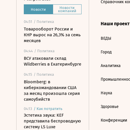
Справочник ко
Новости
Новости
компаний
04:51
/ Политика
Наши проек
Товарооборот России и
КНР вырос на 26,3% за семь
ВЕДЫ
месяцев
04:44
/ Политика
Город
ВСУ атаковали склад
Wildberries в Екатеринбурге
Аналитика
04:15
/ Политика
Промышленнос
Bloomberg: в
киберкомандовании США
Наука
за месяц произошла серия
самоубийств
Здоровье
04:13
/
Как потратить
Эстетика звука: KEF
Конференции
представила беспроводную
систему LS Luxe