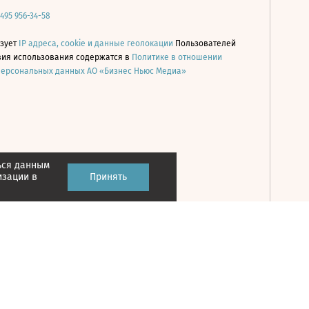
 495 956-34-58
ьзует
IP адреса, cookie и данные геолокации
Пользователей
овия использования содержатся в
Политике в отношении
персональных данных АО «Бизнес Ньюс Медиа»
ься данным
Принять
изации в