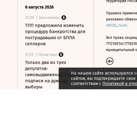
территории Росс
6 августа 2026
Правила примене
21:59
/ Экономика
рекламно-обменно
ТПП предложила изменить
INFOX
,
24smi
процедуру банкротства для
пострадавших от БПЛА
Все права защищ
селлеров
7712108141/7715010
муниципальный окр
21:55
/ Политика
Только два из трех
депутатов-
На нашем сайте используются c
самовыдвиженцев собрали
сайтом, вы подтверждаете свое
подписи на думские
соответствии с
Политикой в отн
выборы
21:53
/ Политика
56% россиян
определились, за кого
проголосуют на выборах в
Госдуму
21:50
/ Общество