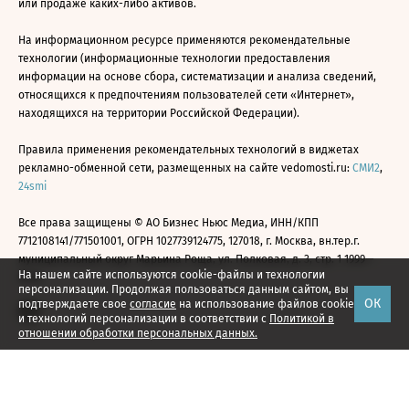
или продаже каких-либо активов.
На информационном ресурсе применяются рекомендательные
технологии (информационные технологии предоставления
информации на основе сбора, систематизации и анализа сведений,
относящихся к предпочтениям пользователей сети «Интернет»,
находящихся на территории Российской Федерации).
Правила применения рекомендательных технологий в виджетах
рекламно-обменной сети, размещенных на сайте vedomosti.ru:
СМИ2
,
24smi
Все права защищены © АО Бизнес Ньюс Медиа, ИНН/КПП
7712108141/771501001, ОГРН 1027739124775, 127018, г. Москва, вн.тер.г.
муниципальный округ Марьина Роща, ул. Полковая, д. 3, стр. 1 1999—
На нашем сайте используются cookie-файлы и технологии
2026
персонализации. Продолжая пользоваться данным сайтом, вы
ОК
подтверждаете свое
согласие
на использование файлов cookie
и технологий персонализации в соответствии с
Политикой в
отношении обработки персональных данных.