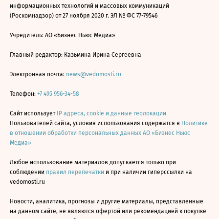
информационных технологий и массовых коммуникаций
(Роскомнадзор) от 27 ноября 2020 г. ЭЛ № ФС 77-79546
Учредитель: АО «Бизнес Ньюс Медиа»
Главный редактор: Казьмина Ирина Сергеевна
Электронная почта:
news@vedomosti.ru
Телефон:
+7 495 956-34-58
Сайт использует
IP адреса, cookie и данные геолокации
Пользователей сайта, условия использования содержатся в
Политике
в отношении обработки персональных данных АО «Бизнес Ньюс
Медиа»
Любое использование материалов допускается только при
соблюдении
правил перепечатки
и при наличии гиперссылки на
vedomosti.ru
Новости, аналитика, прогнозы и другие материалы, представленные
на данном сайте, не являются офертой или рекомендацией к покупке