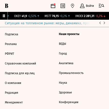
Войти
,31%
↑
OKEY
41,9
+2,52%
↑
MSTT
76,15
+0,2%
↑
IMOEX
2 281,31
-0,2%
↓
Ситуация на топливном рынке: меры, динамика, прогнозы
Выб
Наши проекты
Подписка
ВЕДЫ
Реклама
Город
РФРИТ
Аналитика
Справочник компаний
Промышленность
Подписка для юр.лиц
Наука
О компании
Здоровье
Редакция
Конференции
Менеджмент