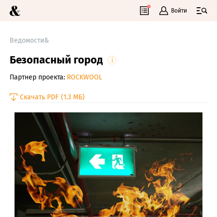
Войти
Ведомости&
Безопасный город
i
Партнер проекта:
ROCKWOOL
Скачать PDF
(1.3 МБ)