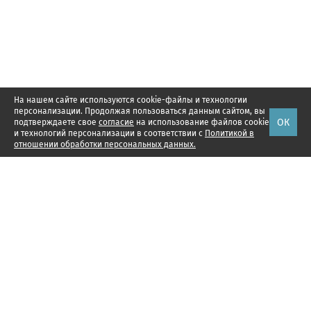
На нашем сайте используются cookie-файлы и технологии
персонализации. Продолжая пользоваться данным сайтом, вы
ОК
подтверждаете свое
согласие
на использование файлов cookie
и технологий персонализации в соответствии с
Политикой в
отношении обработки персональных данных.
Наши проекты
Подписка
Реклама