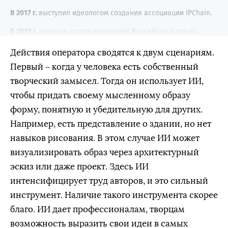
В 2017 г.
выступил идеологом создания ассоциации IPChain.
В 2019 г.
вошел в состав правления Российского союза
промышленников и предпринимателей и возглавил комитет
Действия оператора сводятся к двум сценариям.
по интеллектуальной собственности и креативным
индустриям.
Первый – когда у человека есть собственный
творческий замысел. Тогда он использует ИИ,
С 2020 г.
– член правления Федерации креативных
индустрий.
чтобы придать своему мысленному образу
форму, понятную и убедительную для других.
В ноябре 2021 г.
избран председателем РЦИСа.
Например, есть представление о здании, но нет
навыков рисования. В этом случае ИИ может
визуализировать образ через архитектурный
эскиз или даже проект. Здесь ИИ
интенсифицирует труд авторов, и это сильный
инструмент. Наличие такого инструмента скорее
благо. ИИ дает профессионалам, творцам
возможность выразить свои идеи в самых