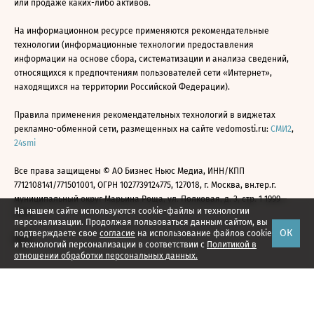
или продаже каких-либо активов.
На информационном ресурсе применяются рекомендательные
технологии (информационные технологии предоставления
информации на основе сбора, систематизации и анализа сведений,
относящихся к предпочтениям пользователей сети «Интернет»,
находящихся на территории Российской Федерации).
Правила применения рекомендательных технологий в виджетах
рекламно-обменной сети, размещенных на сайте vedomosti.ru:
СМИ2
,
24smi
Все права защищены © АО Бизнес Ньюс Медиа, ИНН/КПП
7712108141/771501001, ОГРН 1027739124775, 127018, г. Москва, вн.тер.г.
муниципальный округ Марьина Роща, ул. Полковая, д. 3, стр. 1 1999—
На нашем сайте используются cookie-файлы и технологии
2026
персонализации. Продолжая пользоваться данным сайтом, вы
ОК
подтверждаете свое
согласие
на использование файлов cookie
и технологий персонализации в соответствии с
Политикой в
отношении обработки персональных данных.