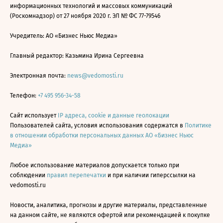
информационных технологий и массовых коммуникаций
(Роскомнадзор) от 27 ноября 2020 г. ЭЛ № ФС 77-79546
Учредитель: АО «Бизнес Ньюс Медиа»
Главный редактор: Казьмина Ирина Сергеевна
Электронная почта:
news@vedomosti.ru
Телефон:
+7 495 956-34-58
Сайт использует
IP адреса, cookie и данные геолокации
Пользователей сайта, условия использования содержатся в
Политике
в отношении обработки персональных данных АО «Бизнес Ньюс
Медиа»
Любое использование материалов допускается только при
соблюдении
правил перепечатки
и при наличии гиперссылки на
vedomosti.ru
Новости, аналитика, прогнозы и другие материалы, представленные
на данном сайте, не являются офертой или рекомендацией к покупке