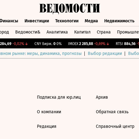
Финансы
Инвестиции
Технологии
Медиа
Недвижимость
ород
Ведомости&
Аналитика
Капитал
Страна
Промышле
а
Финансы
Инвестиции
Технологии
Медиа
Недвижимос
84,69
-0,02%
↓
CNY Бирж.
0
0%
IMOEX
2 285,88
-0,69%
↓
RTSI
884,56
-1
ивном рынке: меры, динамика, прогнозы
Выбор редакции
Выбо
Подписка для юр.лиц
Архив
О компании
Обратная связь
Редакция
Справочный центр