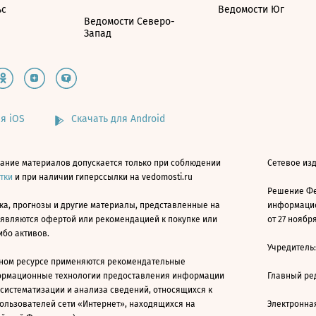
ьс
Ведомости Юг
Ведомости Северо-
Запад
я iOS
Скачать для Android
ание материалов допускается только при соблюдении
Сетевое изд
атки
и при наличии гиперссылки на vedomosti.ru
Решение Фе
ка, прогнозы и другие материалы, представленные на
информацио
 являются офертой или рекомендацией к покупке или
от 27 ноября
ибо активов.
Учредитель
ном ресурсе применяются рекомендательные
ормационные технологии предоставления информации
Главный ре
 систематизации и анализа сведений, относящихся к
ользователей сети «Интернет», находящихся на
Электронна