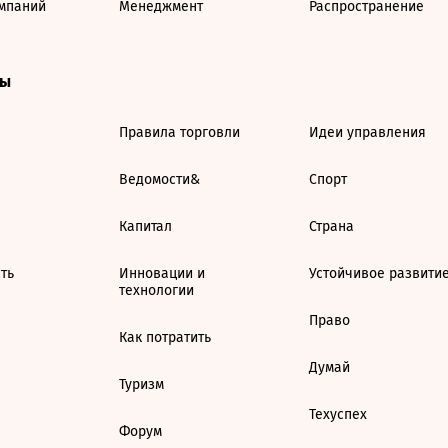
мпаний
Менеджмент
Распространение
ты
Правила торговли
Идеи управления
Ведомости&
Спорт
Капитал
Страна
ть
Инновации и
Устойчивое развити
технологии
Право
Как потратить
Думай
Туризм
Техуспех
Форум