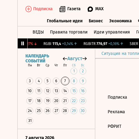
Подписка
Газета
MAX
Глобальные идеи
Бизнес
Экономика
ВЕДЫ
Правила торговли
Идеи управления
Г
Глобальные идеи
Бизнес
Экономик
RTSI
884,56
-1,27%
↓
RGBI
115,4
+0,14%
↑
RGBITR
776,97
+0,16%
↑
SBER
2
Ситуация на топл
КАЛЕНДАРЬ
Август
СОБЫТИЙ
Пн
Вт
Ср
Чт
Пт
Сб
Вс
1
2
3
4
5
6
7
8
9
10
11
12
13
14
15
16
Подписка
17
18
19
20
21
22
23
24
25
26
27
28
29
30
Реклама
31
РФРИТ
7 августа 2026