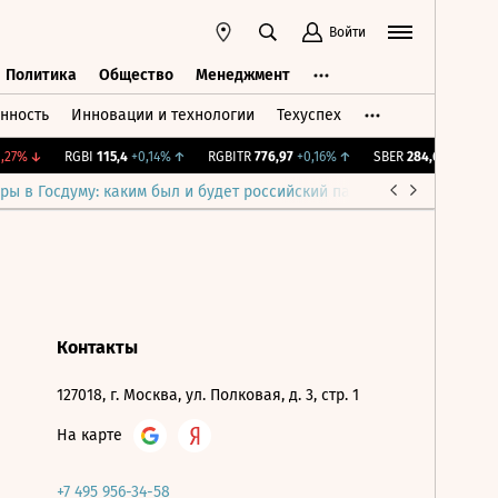
Войти
Политика
Общество
Менеджмент
нность
Инновации и технологии
Техуспех
ть
Политика
Общество
Менеджмент
,27%
↓
RGBI
115,4
+0,14%
↑
RGBITR
776,97
+0,16%
↑
SBER
284,69
-0,02%
ры в Госдуму: каким был и будет российский парламент
Война н
Контакты
127018, г. Москва, ул. Полковая, д. 3, стр. 1
На карте
+7 495 956-34-58