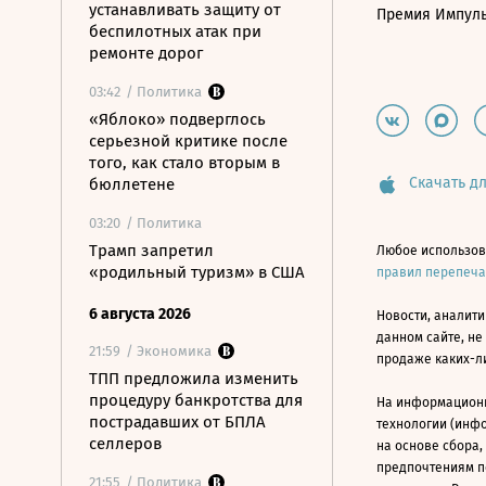
устанавливать защиту от
Премия Импул
беспилотных атак при
ремонте дорог
03:42
/ Политика
«Яблоко» подверглось
серьезной критике после
того, как стало вторым в
Скачать дл
бюллетене
03:20
/ Политика
Трамп запретил
Любое использов
«родильный туризм» в США
правил перепеч
6 августа 2026
Новости, аналити
данном сайте, не
21:59
/ Экономика
продаже каких-л
ТПП предложила изменить
процедуру банкротства для
На информацион
пострадавших от БПЛА
технологии (инф
селлеров
на основе сбора,
предпочтениям п
21:55
/ Политика