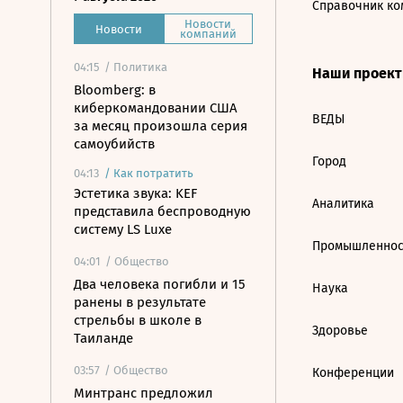
Справочник ко
Новости
Новости
компаний
04:15
/ Политика
Наши проек
Bloomberg: в
киберкомандовании США
ВЕДЫ
за месяц произошла серия
самоубийств
Город
04:13
/
Как потратить
Эстетика звука: KEF
Аналитика
представила беспроводную
систему LS Luxe
Промышленнос
04:01
/ Общество
Два человека погибли и 15
Наука
ранены в результате
стрельбы в школе в
Здоровье
Таиланде
03:57
/ Общество
Конференции
Минтранс предложил