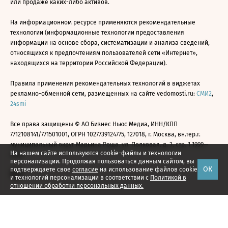
или продаже каких-либо активов.
На информационном ресурсе применяются рекомендательные
технологии (информационные технологии предоставления
информации на основе сбора, систематизации и анализа сведений,
относящихся к предпочтениям пользователей сети «Интернет»,
находящихся на территории Российской Федерации).
Правила применения рекомендательных технологий в виджетах
рекламно-обменной сети, размещенных на сайте vedomosti.ru:
СМИ2
,
24smi
Все права защищены © АО Бизнес Ньюс Медиа, ИНН/КПП
7712108141/771501001, ОГРН 1027739124775, 127018, г. Москва, вн.тер.г.
муниципальный округ Марьина Роща, ул. Полковая, д. 3, стр. 1 1999—
На нашем сайте используются cookie-файлы и технологии
2026
персонализации. Продолжая пользоваться данным сайтом, вы
ОК
подтверждаете свое
согласие
на использование файлов cookie
и технологий персонализации в соответствии с
Политикой в
отношении обработки персональных данных.