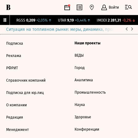
Войти
31%
↑
RGSS
0,209
+2,05%
↑
UTAR
9,19
+0,44%
↑
IMOEX
2 281,31
-0,2%
↓
Ситуация на топливном рынке: меры, динамика, прогнозы
Выб
Наши проекты
Подписка
ВЕДЫ
Реклама
Город
РФРИТ
Аналитика
Справочник компаний
Промышленность
Подписка для юр.лиц
Наука
О компании
Здоровье
Редакция
Конференции
Менеджмент