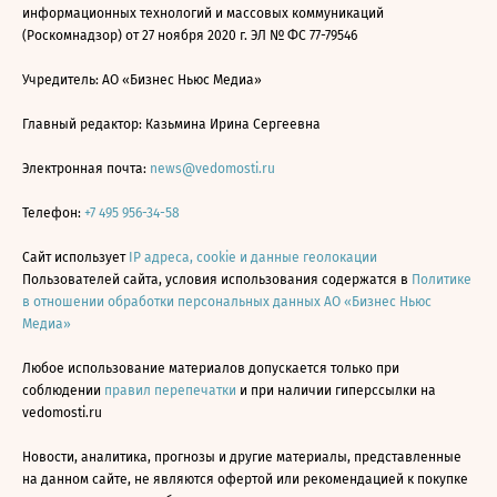
информационных технологий и массовых коммуникаций
(Роскомнадзор) от 27 ноября 2020 г. ЭЛ № ФС 77-79546
Учредитель: АО «Бизнес Ньюс Медиа»
Главный редактор: Казьмина Ирина Сергеевна
Электронная почта:
news@vedomosti.ru
Телефон:
+7 495 956-34-58
Сайт использует
IP адреса, cookie и данные геолокации
Пользователей сайта, условия использования содержатся в
Политике
в отношении обработки персональных данных АО «Бизнес Ньюс
Медиа»
Любое использование материалов допускается только при
соблюдении
правил перепечатки
и при наличии гиперссылки на
vedomosti.ru
Новости, аналитика, прогнозы и другие материалы, представленные
на данном сайте, не являются офертой или рекомендацией к покупке