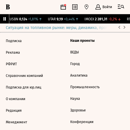
Войти
↑
USBN
0,124
+1,81%
↑
UTAR
9,19
+0,44%
↑
IMOEX
2 281,31
-0,2%
↓
RT
Ситуация на топливном рынке: меры, динамика, прогнозы
Выб
Наши проекты
Подписка
ВЕДЫ
Реклама
Город
РФРИТ
Аналитика
Справочник компаний
Промышленность
Подписка для юр.лиц
Наука
О компании
Здоровье
Редакция
Конференции
Менеджмент