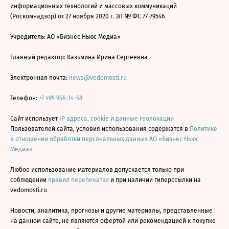
информационных технологий и массовых коммуникаций
(Роскомнадзор) от 27 ноября 2020 г. ЭЛ № ФС 77-79546
Учредитель: АО «Бизнес Ньюс Медиа»
Главный редактор: Казьмина Ирина Сергеевна
Электронная почта:
news@vedomosti.ru
Телефон:
+7 495 956-34-58
Сайт использует
IP адреса, cookie и данные геолокации
Пользователей сайта, условия использования содержатся в
Политике
в отношении обработки персональных данных АО «Бизнес Ньюс
Медиа»
Любое использование материалов допускается только при
соблюдении
правил перепечатки
и при наличии гиперссылки на
vedomosti.ru
Новости, аналитика, прогнозы и другие материалы, представленные
на данном сайте, не являются офертой или рекомендацией к покупке