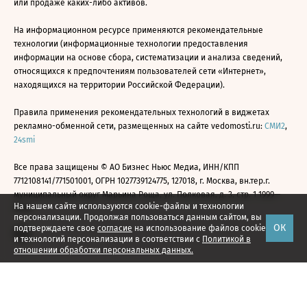
или продаже каких-либо активов.
На информационном ресурсе применяются рекомендательные
технологии (информационные технологии предоставления
информации на основе сбора, систематизации и анализа сведений,
относящихся к предпочтениям пользователей сети «Интернет»,
находящихся на территории Российской Федерации).
Правила применения рекомендательных технологий в виджетах
рекламно-обменной сети, размещенных на сайте vedomosti.ru:
СМИ2
,
24smi
Все права защищены © АО Бизнес Ньюс Медиа, ИНН/КПП
7712108141/771501001, ОГРН 1027739124775, 127018, г. Москва, вн.тер.г.
муниципальный округ Марьина Роща, ул. Полковая, д. 3, стр. 1 1999—
На нашем сайте используются cookie-файлы и технологии
2026
персонализации. Продолжая пользоваться данным сайтом, вы
ОК
подтверждаете свое
согласие
на использование файлов cookie
и технологий персонализации в соответствии с
Политикой в
отношении обработки персональных данных.