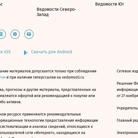
ьс
Ведомости Юг
Ведомости Северо-
Запад
я iOS
Скачать для Android
ание материалов допускается только при соблюдении
Сетевое изд
атки
и при наличии гиперссылки на vedomosti.ru
Решение Фе
ка, прогнозы и другие материалы, представленные на
информацио
 являются офертой или рекомендацией к покупке или
от 27 ноября
ибо активов.
Учредитель
ном ресурсе применяются рекомендательные
ормационные технологии предоставления информации
Главный ре
 систематизации и анализа сведений, относящихся к
ользователей сети «Интернет», находящихся на
Электронна