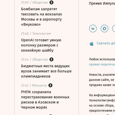
21:50
/ Общество
Премия Импул
Бомбилам запретят
таксовать на вокзалах
Москвы и в аэропорту
«Внуково»
21:48
/ Технологии
OpenAI готовит умную
Скачать дл
колонку размером с
хоккейную шайбу
21:44
/ Общество
Любое использов
правил перепеч
Бюджетные места ведущих
вузов занимает все больше
Новости, аналити
олимпиадников
данном сайте, не
продаже каких-л
21:42
/ Финансы
РНПК сохранила
На информацион
перестрахование военных
технологии (инф
рисков в Азовском и
на основе сбора,
Черном морях
предпочтениям п