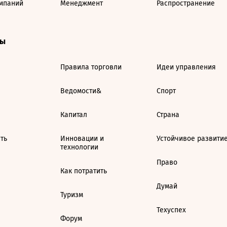
мпаний
Менеджмент
Распространение
ты
Правила торговли
Идеи управления
Ведомости&
Спорт
Капитал
Страна
ть
Инновации и
Устойчивое развити
технологии
Право
Как потратить
Думай
Туризм
Техуспех
Форум