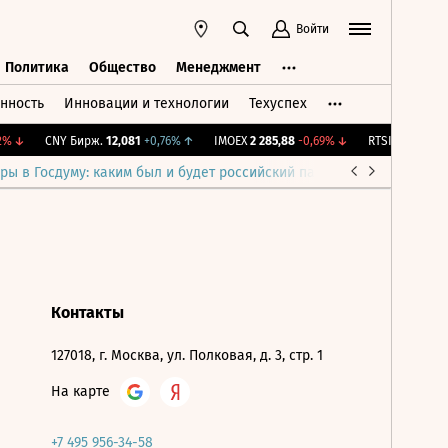
Войти
Политика
Общество
Менеджмент
нность
Инновации и технологии
Техуспех
ть
Политика
Общество
Менеджмент
%
↓
CNY Бирж.
12,081
+0,76%
↑
IMOEX
2 285,88
-0,69%
↓
RTSI
884,56
-1,2
ры в Госдуму: каким был и будет российский парламент
Война н
Контакты
127018, г. Москва, ул. Полковая, д. 3, стр. 1
На карте
+7 495 956-34-58