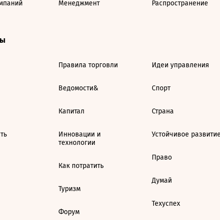
мпаний
Менеджмент
Распространение
ты
Правила торговли
Идеи управления
Ведомости&
Спорт
Капитал
Страна
ть
Инновации и
Устойчивое развити
технологии
Право
Как потратить
Думай
Туризм
Техуспех
Форум