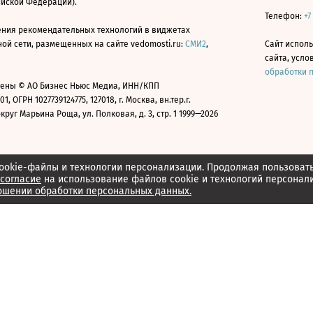
ийской Федерации).
Телефон:
+7
ния рекомендательных технологий в виджетах
й сети, размещенных на сайте vedomosti.ru:
СМИ2
,
Сайт испол
сайта, усл
обработки 
ены © АО Бизнес Ньюс Медиа, ИНН/КПП
01, ОГРН 1027739124775, 127018, г. Москва, вн.тер.г.
уг Марьина Роща, ул. Полковая, д. 3, стр. 1 1999—2026
ookie-файлы и технологии персонализации. Продолжая пользоват
согласие
на использование файлов cookie и технологий персонал
ошении обработки персональных данных.